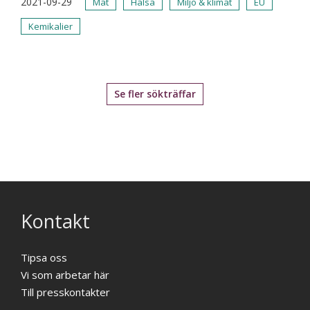
2021-09-29
Mat
Hälsa
Miljö & klimat
EU
Kemikalier
Se fler sökträffar
Kontakt
Tipsa oss
Vi som arbetar här
Till presskontakter