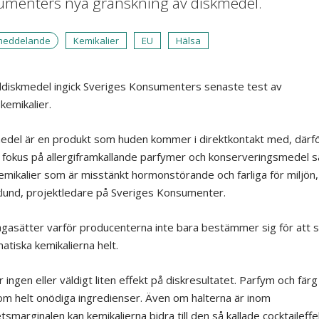
menters nya granskning av diskmedel.
meddelande
Kemikalier
EU
Hälsa
diskmedel ingick Sveriges Konsumenters senaste test av
kemikalier.
edel är en produkt som huden kommer i direktkontakt med, därfö
a fokus på allergiframkallande parfymer och konserveringsmedel 
emikalier som är misstänkt hormonstörande och farliga för miljön
klund, projektledare på Sveriges Konsumenter.
ågasätter varför producenterna inte bara bestämmer sig för att 
atiska kemikalierna helt.
 ingen eller väldigt liten effekt på diskresultatet. Parfym och färg
m helt onödiga ingredienser. Även om halterna är inom
tsmarginalen kan kemikalierna bidra till den så kallade cocktaileff