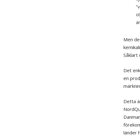
”
o
ä
Men det
kemikal
Såklart
Det enk
en prod
märknin
Detta ä
NordQua
Danmark
förekom
länder h