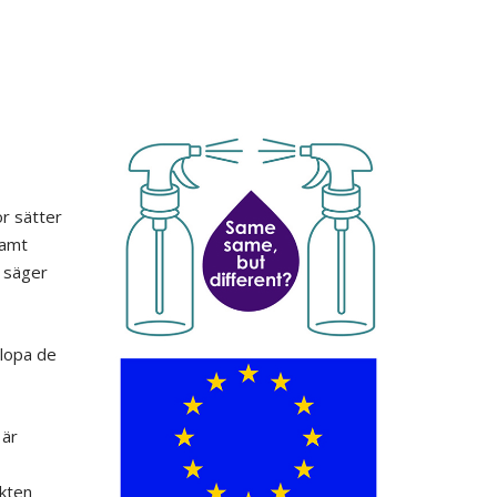
r sätter
samt
, säger
slopa de
 är
ekten