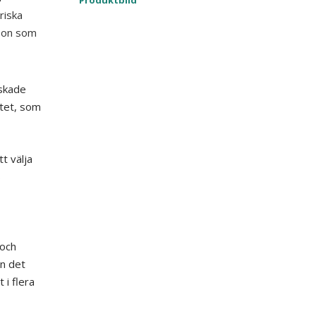
Produktbild
riska
son som
skade
stet, som
t välja
s
 och
ån det
 i flera