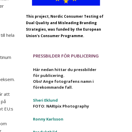
er
This project, Nordic Consumer Testing of
Dual Quality and Misleading Branding
Strategies, was funded by the European
ill hela
Union's Consumer Programme.
PRESSBILDER FÖR PUBLICERING
atinum
Här nedan hittar du pressbilder
för publicering.
a eksem.
Obs! Ange fotografens namn i
förekommande fall.
r att
Sheri Eklund
 på
FOTO: NARIpix Photography
ot EU:s
Ronny Karlsson
 som
r