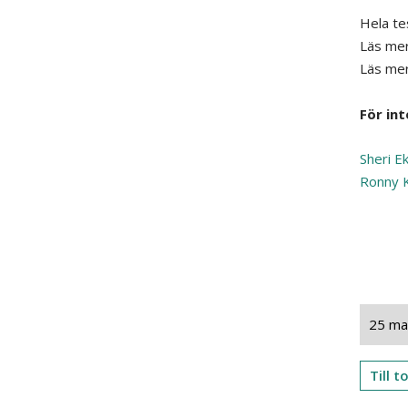
Hela te
Läs mer
Läs me
För int
Sheri E
Ronny K
25 ma
Till 