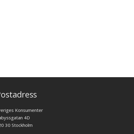
ostadress
veriges Konsumenter
abyssgatan 4D
20 30 Stockholm