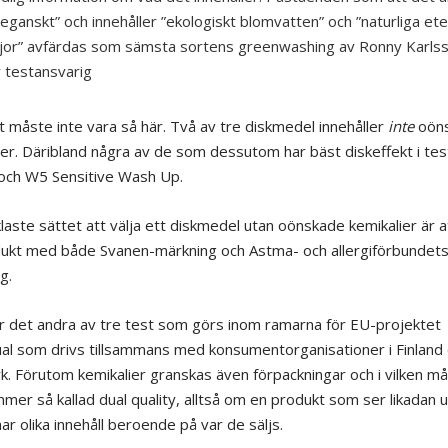
veganskt” och innehåller ”ekologiskt blomvatten” och ”naturliga ete
ljor” avfärdas som sämsta sortens greenwashing av Ronny Karls
r testansvarig
 måste inte vara så här. Två av tre diskmedel innehåller
inte
oön
ier. Däribland några av de som dessutom har bäst diskeffekt i te
 och W5 Sensitive Wash Up.
laste sättet att välja ett diskmedel utan oönskade kemikalier är at
ukt med både Svanen-märkning och Astma- och allergiförbundet
g.
r det andra av tre test som görs inom ramarna för EU-projektet
l som drivs tillsammans med konsumentorganisationer i Finland
. Förutom kemikalier granskas även förpackningar och i vilken m
mer så kallad dual quality, alltså om en produkt som ser likadan ut
ar olika innehåll beroende på var de säljs.