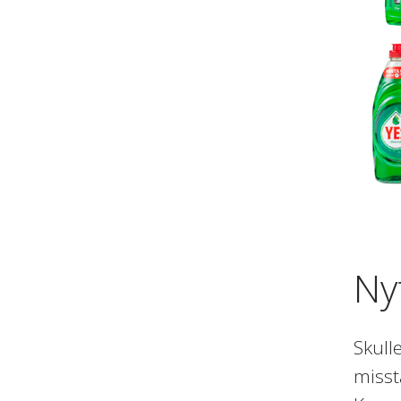
Ny
Skull
misst