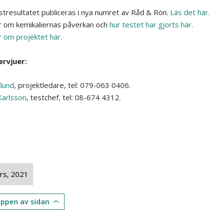
stresultatet publiceras i nya numret av Råd & Rön.
Läs det här.
 om kemikaliernas påverkan och
hur testet har gjorts här.
r
om projektet här.
ervjuer:
klund
, projektledare, tel: 079-063 0406.
arlsson
, testchef, tel: 08-674 4312.
rs, 2021
toppen av sidan