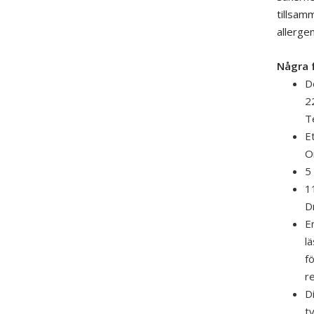
tillsam
allerge
Några 
De
22
Te
E
Or
5
1
D
E
lä
fö
r
D
t