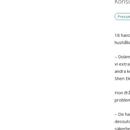
Konsu
Press
18 hand
hushålls
– Diskm
vi extr
andra k
Sheri E
Hon ifr
problem
– De har
dessuto
säkerhe