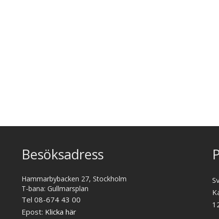
Besöksadress
P
Hammarbybacken 27, Stockholm
S
T-bana: Gullmarsplan
K
Tel 08-674 43 00
1
Epost:
Klicka här