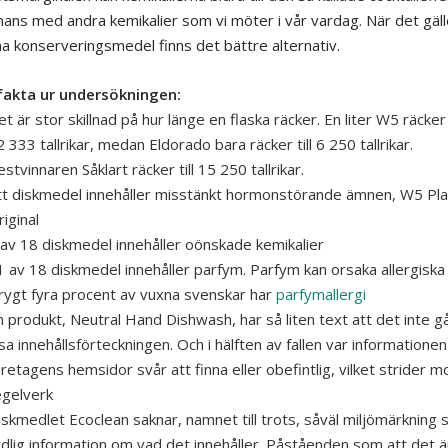
mans med andra kemikalier som vi möter i vår vardag. När det gäll
na konserveringsmedel finns det bättre alternativ.
fakta ur undersökningen:
t är stor skillnad på hur länge en flaska räcker. En liter W5 räcker t
 333 tallrikar, medan Eldorado bara räcker till 6 250 tallrikar.
stvinnaren Såklart räcker till 15 250 tallrikar.
tt diskmedel innehåller misstänkt hormonstörande ämnen, W5 Pl
iginal
 av 18 diskmedel innehåller oönskade kemikalier
1 av 18 diskmedel innehåller parfym. Parfym kan orsaka allergisk
rygt fyra procent av vuxna svenskar har
parfymallergi
n produkt, Neutral Hand Dishwash, har så liten text att det inte gå
sa innehållsförteckningen. Och i hälften av fallen var informationen
retagens hemsidor svår att finna eller obefintlig, vilket strider m
egelverk
iskmedlet Ecoclean saknar, namnet till trots, såväl miljömärkning
ydlig information om vad det innehåller. Påståenden som att det ä