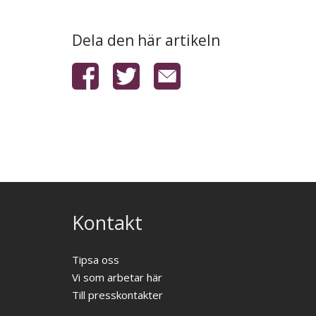
Dela den här artikeln
Kontakt
Tipsa oss
Vi som arbetar här
Till presskontakter