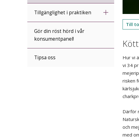
Tillgänglighet i praktiken
Till 
Gör din röst hörd i vår
konsumentpanel!
Kött
Hur vi 
Tipsa oss
vi 34 p
mejerip
risken 
kärlsju
charkpr
Därför 
Natursk
och mej
med om