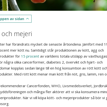
toppen av sidan
 och mejeri
äter har förändrats mycket de senaste årtiondena. Jämfört med 1
rocent mer kött nu. Samtidigt står produktionen av kött, ägg och
rodukter för
15 procent
av världens totala utsläpp av växthusgas
för några olika cancerformer, diabetes 2, övervikt och hjärt- och
kdomar kopplas sedan länge till en hög konsumtion av rött kött oc
odukter. Med rött kött menar man kött från nöt, gris, lamm, ren och
rekommenderar Cancerfonden, WHO, Livsmedelsverket, Jordbruk
yddsföreningen och många fler aktörer att vi ska konsumera min
eriprodukter. När vi vill köpa kött- och mejeriprodukter så bör vi
sorg.