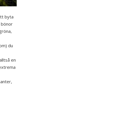
tt byta
, bönor
gröna,
 om) du
alltså en
 extrema
ianter,