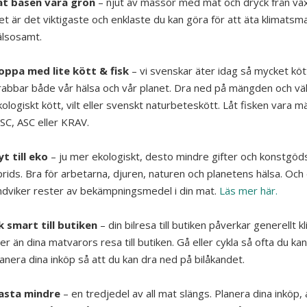
åt basen vara grön
– njut av massor med mat och dryck från väx
et är det viktigaste och enklaste du kan göra för att äta klimatsm
älsosamt.
oppa med lite kött & fisk
– vi svenskar äter idag så mycket köt
rabbar både vår hälsa och vår planet. Dra ned på mängden och väl
ologiskt kött, vilt eller svenskt naturbeteskött. Låt fisken vara 
SC, ASC eller KRAV.
yt till eko
– ju mer ekologiskt, desto mindre gifter och konstgöd
prids. Bra för arbetarna, djuren, naturen och planetens hälsa. Och
ndviker rester av bekämpningsmedel i din mat.
Läs mer här.
k smart till butiken
– din bilresa till butiken påverkar generellt k
r än dina matvarors resa till butiken. Gå eller cykla så ofta du kan,
anera dina inköp så att du kan dra ned på bilåkandet.
asta mindre
– en tredjedel av all mat slängs. Planera dina inköp,