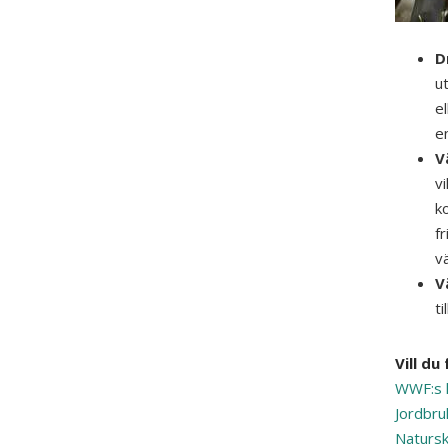
D
ut
e
e
V
vi
ko
f
v
V
t
Vill du
WWF:s k
Jordbru
Natursk