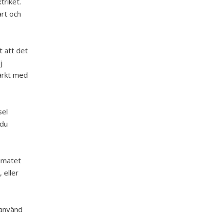
triket.
art och
t att det
j
märkt med
sel
 du
limatet
 eller
 använd