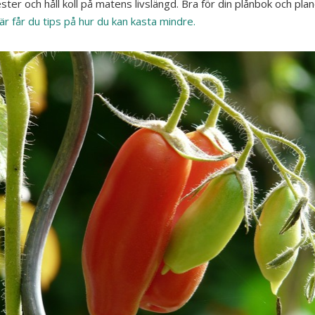
ster och håll koll på matens livslängd. Bra för din plånbok och pla
är får du tips på hur du kan kasta mindre.