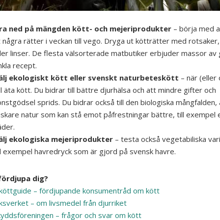
ra ned på mängden kött- och mejeriprodukter
– börja med a
 några rätter i veckan till vego. Dryga ut kötträtter med rotsaker
ller linser. De flesta välsorterade matbutiker erbjuder massor av 
nkla recept.
älj ekologiskt kött eller svenskt naturbeteskött
– när (eller
ll äta kött. Du bidrar till bättre djurhälsa och att mindre gifter och
nstgödsel sprids. Du bidrar också till den biologiska mångfalden, 
riskare natur som kan stå emot påfrestningar bättre, till exempel
äder.
älj ekologiska mejeriprodukter
– testa också vegetabiliska var
ill exempel havredryck som är gjord på svensk havre.
 fördjupa dig?
öttguide – fördjupande konsumentråd om kött
ksverket – om livsmedel från djurriket
yddsföreningen – frågor och svar om kött