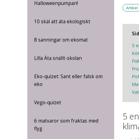
Halloweenpumpan!
Artikel
10 skäl att äta ekologiskt
Si
8 sanningar om ekomat
5 e
Köt
Lilla Äta snällt-skolan
Fis
Fru
Eko-quizet: Sant eller falsk om
Pot
eko
Mat
Vat
Vego-quizet
5 en
6 matvaror som fraktas med
klim
flyg