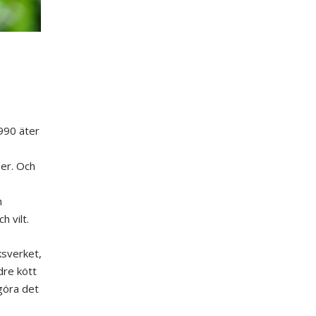
990 äter
er. Och
h
 vilt.
sverket,
dre kött
 göra det