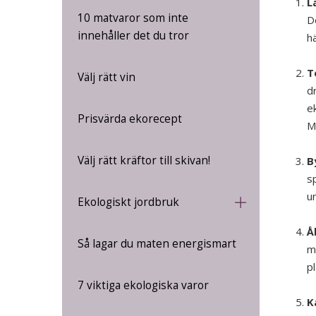
L
10 matvaror som inte
D
innehåller det du tror
h
T
Välj rätt vin
d
ek
Prisvärda ekorecept
M
Välj rätt kräftor till skivan!
B
s
u
Ekologiskt jordbruk
Å
Så lagar du maten energismart
me
pl
7 viktiga ekologiska varor
K