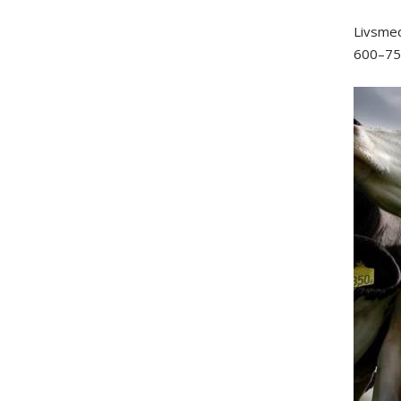
Livsmed
600–750