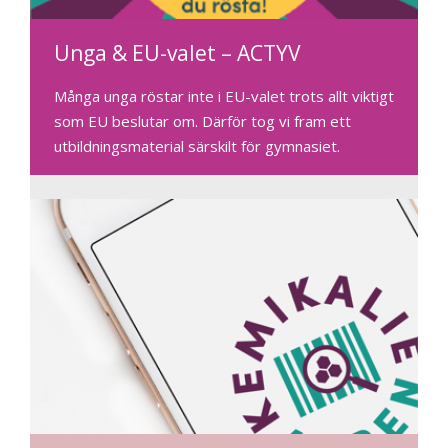
Unga & EU-valet – ACTYV
Många unga röstar inte i EU-valet trots allt viktigt
som EU beslutar om. Därför tog vi fram ett
utbildningsmaterial särskilt för gymnasiet.