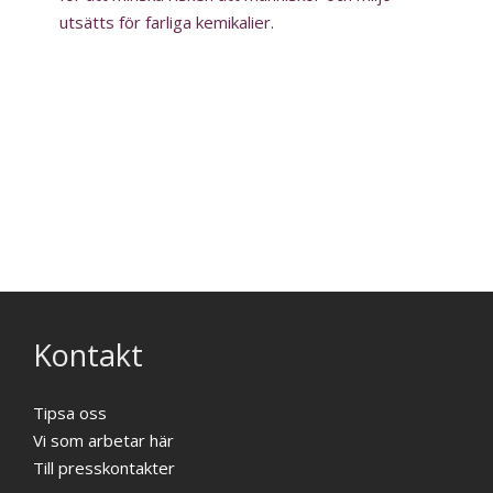
utsätts för farliga kemikalier.
Kontakt
Tipsa oss
Vi som arbetar här
Till presskontakter