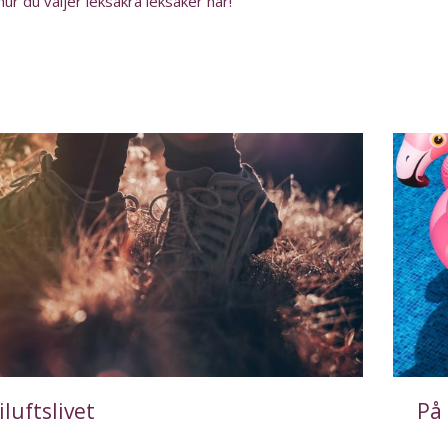
ur du väljer leksäkra leksaker här!
riluftslivet
På