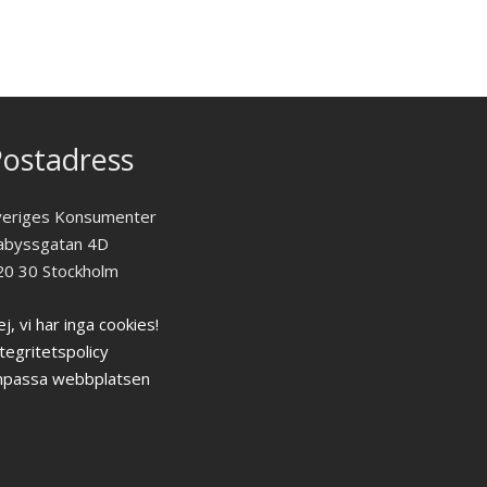
ostadress
veriges Konsumenter
abyssgatan 4D
20 30 Stockholm
j, vi har inga cookies!
tegritetspolicy
npassa webbplatsen