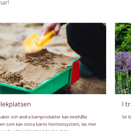
ar!
 lekplatsen
I t
aker och andra barnprodukter kan innehålla
Se t
en som kan störa barns hormonsystem, läs mer