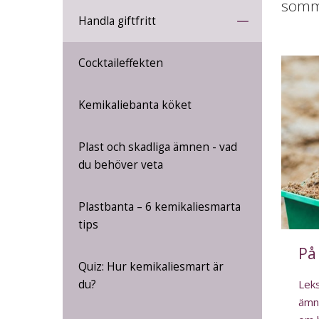
somm
Handla giftfritt
Cocktaileffekten
Kemikaliebanta köket
Plast och skadliga ämnen - vad
du behöver veta
Plastbanta – 6 kemikaliesmarta
tips
På
Quiz: Hur kemikaliesmart är
du?
Leks
ämn