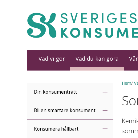
Vad vi gör
Vad du kan göra
Vår
Hem
V
Din konsumenträtt
So
Bli en smartare konsument
Kemik
Konsumera hållbart
somma