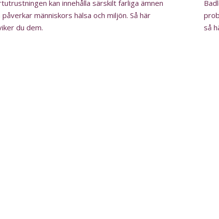
tutrustningen kan innehålla särskilt farliga ämnen
Badl
påverkar människors hälsa och miljön. Så här
prob
iker du dem.
så h