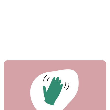
Mitt
kemikaliesmarta
hem