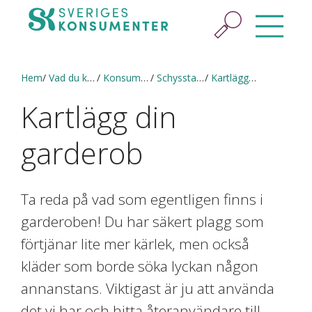
Hem
Vad du kan göra
Konsumera hållbart
Schysstare kläder
Kartlägg din garderob
Kartlägg din
garderob
Ta reda på vad som egentligen finns i
garderoben! Du har säkert plagg som
förtjänar lite mer kärlek, men också
kläder som borde söka lyckan någon
annanstans. Viktigast är ju att använda
det vi har och hitta återanvändare till