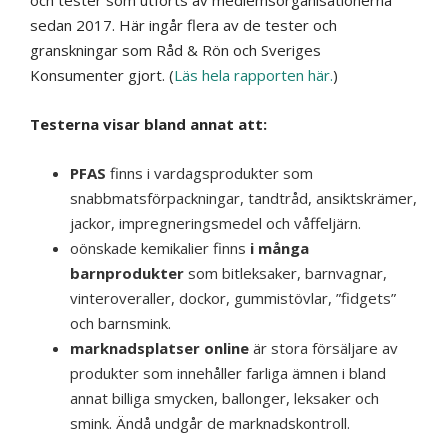
och tester som utförts av medlemsorganisationerna
sedan 2017. Här ingår flera av de tester och
granskningar som Råd & Rön och Sveriges
Konsumenter gjort. (
Läs hela rapporten här.
)
Testerna visar bland annat att:
PFAS
finns i vardagsprodukter som
snabbmatsförpackningar, tandtråd, ansiktskrämer,
jackor, impregneringsmedel och våffeljärn.
oönskade kemikalier finns
i många
barnprodukter
som bitleksaker, barnvagnar,
vinteroveraller, dockor, gummistövlar, ”fidgets”
och barnsmink.
marknadsplatser online
är stora försäljare av
produkter som innehåller farliga ämnen i bland
annat billiga smycken, ballonger, leksaker och
smink. Ändå undgår de marknadskontroll.