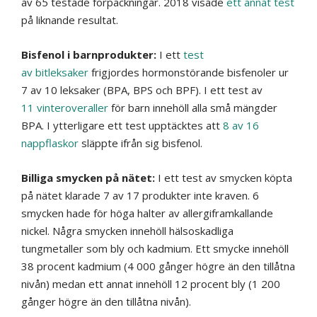
av 65 testade förpackningar. 2018 visade
ett annat test
på liknande resultat.
Bisfenol i barnprodukter:
I ett
test
av bitleksaker
frigjordes hormonstörande bisfenoler ur
7 av 10 leksaker (BPA, BPS och BPF). I ett test av
11 vinteroveraller
för barn innehöll alla små mängder
BPA. I ytterligare ett test upptäcktes att
8 av 16
nappflaskor
släppte ifrån sig bisfenol.
Billiga smycken på nätet:
I ett test av smycken köpta
på nätet klarade 7 av 17 produkter inte kraven. 6
smycken hade för höga halter av allergiframkallande
nickel. Några smycken innehöll hälsoskadliga
tungmetaller som bly och kadmium. Ett smycke innehöll
38 procent kadmium (4 000 gånger högre än den tillåtna
nivån) medan ett annat innehöll 12 procent bly (1 200
gånger högre än den tillåtna nivån).