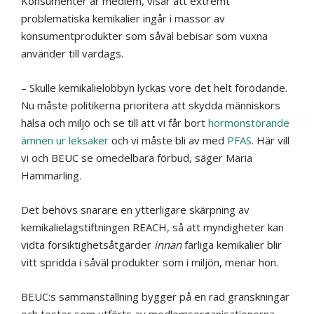
Konsumenter är medlem, visar att extremt
problematiska kemikalier ingår i massor av
konsumentprodukter som såväl bebisar som vuxna
använder till vardags.
– Skulle kemikalielobbyn lyckas vore det helt förödande.
Nu måste politikerna prioritera att skydda människors
hälsa och miljö och se till att vi får bort
hormonstörande
ämnen ur leksaker
och vi måste bli av med
PFAS
. Här vill
vi och BEUC se omedelbara förbud, säger Maria
Hammarling.
Det behövs snarare en ytterligare skärpning av
kemikalielagstiftningen REACH, så att myndigheter kan
vidta försiktighetsåtgärder
innan
farliga kemikalier blir
vitt spridda i såväl produkter som i miljön, menar hon.
BEUC:s sammanställning bygger på en rad granskningar