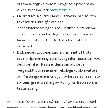
orsaka allergiska eksem. Drygt fyra procent av
vuxna svenskar har
parfymallergi
En produkt, Neutral Hand Dishwash, har så liten
text att det inte går att läsa
innehållsförteckningen. Och i hälften av fallen var
informationen på företagens hemsidor svår att
finna eller obefintlig, vilket strider mot EU:s
regelverk
Diskmedlet Ecoclean saknar, namnet till trots,
såväl miljömärkning som tydlig information om vad
det innehåller. Påståenden som att det är
”veganskt” och innehåller ”ekologiskt blomvatten”
och ”naturliga eteriska oljor” avfärdas som sämsta
sortens greenwashing av Ronny Karlsson som är
testansvarig
Men det måste inte vara så här. Två av tre diskmedel
innehåller
inte
oönskade kemikalier. Däribland några av