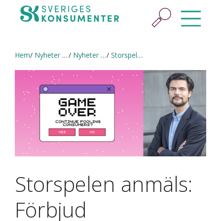
Hem
Nyheter & press
Nyheter och pressmeddelanden
Storspelen anmäls: Förbjud låtsaspengar i spelen
Storspelen anmäls:
Förbjud