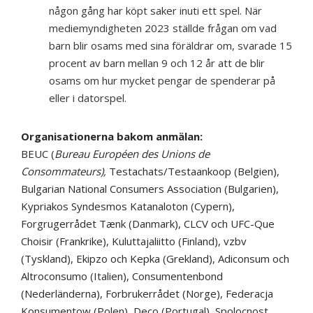
någon gång har köpt saker inuti ett spel. När
mediemyndigheten 2023 ställde frågan om vad
barn blir osams med sina föräldrar om, svarade 15
procent av barn mellan 9 och 12 år att de blir
osams om hur mycket pengar de spenderar på
eller i datorspel.
Organisationerna bakom anmälan:
BEUC (
Bureau Européen des Unions de
Consommateurs),
Testachats/Testaankoop (Belgien),
Bulgarian National Consumers Association (Bulgarien),
Kypriakos Syndesmos Katanaloton (Cypern),
Forgrugerrådet Tænk (Danmark), CLCV och UFC-Que
Choisir (Frankrike), Kuluttajaliitto (Finland), vzbv
(Tyskland), Ekipzo och Kepka (Grekland), Adiconsum och
Altroconsumo (Italien), Consumentenbond
(Nederländerna), Forbrukerrådet (Norge), Federacja
Konsumentow (Polen), Deco (Portugal), Spolocnost