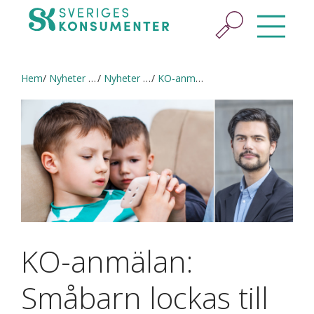
Hem
Nyheter & press
Nyheter och pressmeddelanden
KO-anmälan: Småbarn lockas till köp för tusentals kronor i spelappar
KO-anmälan:
Småbarn lockas till