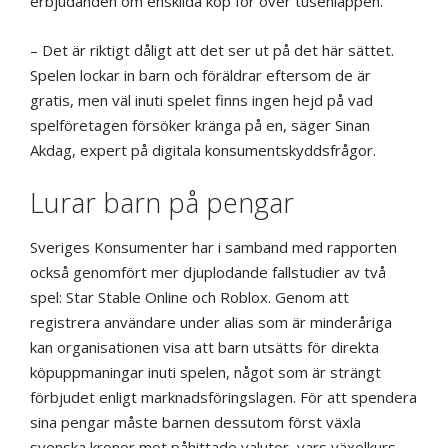
erbjudanden om enskilda köp för över tusenlappen.
– Det är riktigt dåligt att det ser ut på det här sättet.
Spelen lockar in barn och föräldrar eftersom de är
gratis, men väl inuti spelet finns ingen hejd på vad
spelföretagen försöker kränga på en, säger Sinan
Akdag, expert på digitala konsumentskyddsfrågor.
Lurar barn på pengar
Sveriges Konsumenter har i samband med rapporten
också genomfört mer djuplodande fallstudier av två
spel: Star Stable Online och Roblox. Genom att
registrera användare under alias som är minderåriga
kan organisationen visa att barn utsätts för direkta
köpuppmaningar inuti spelen, något som är strängt
förbjudet enligt marknadsföringslagen. För att spendera
sina pengar måste barnen dessutom först växla
svenska kronor mot påhittade valutor, vars växelkurs