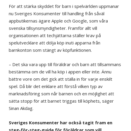
För att stärka skyddet för barn i spelvärlden uppmanar
nu Sveriges Konsumenter till handling från såväl
appbutikernas ägare Apple och Google, som våra
svenska tillsynsmyndigheter. Framför allt vill
organisationen att techjättarna ställer krav på
spelutvecklare att dölja köp inuti apparna från
barnkonton som stängt av köpfunktionen.
– Det ska vara upp till föräldrar och barn att tillsammans
bestämma om de vill ha köp i appen eller inte. Ännu
bättre vore om det gick att ställa in för varje enskilt
spel. Då blir det enklare att förstå vilken typ av
marknadsföring som når barnen och en möjlighet att
sätta stopp för att barnet triggas till köphets, säger
Sinan Akdag.
Sveriges Konsumenter har också tagit fram en
steg-för-steg-guide för föräldrar som vill