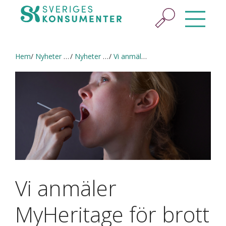
Hem
Nyheter & press
Nyheter och pressmeddelanden
Vi anmäler MyHeritage för brott mot GDPR
Vi anmäler
MyHeritage för brott