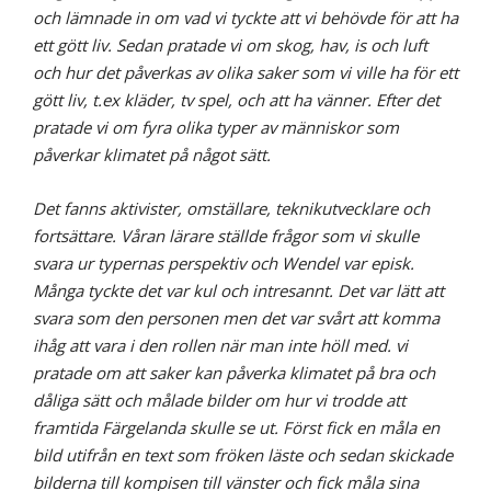
och lämnade in om vad vi tyckte att
vi behövde för att ha
ett gött liv. Sedan pratade vi om skog, hav, is och luft
och hur det
påverkas av olika saker som vi ville ha för ett
gött liv, t.ex kläder, tv spel, och att ha vänner.
Efter det
pratade vi om fyra olika typer av människor som
påverkar klimatet på något sätt.
Det fanns aktivister, omställare, teknikutvecklare och
fortsättare. Våran lärare ställde frågor
som vi skulle
svara ur typernas perspektiv och Wendel var episk.
Många tyckte det var kul
och intresannt. Det var lätt att
svara som den personen men det var svårt att komma
ihåg att
vara i den rollen när man inte höll med. vi
pratade om att saker kan påverka klimatet på bra
och
dåliga sätt och målade bilder om hur vi trodde att
framtida Färgelanda skulle se ut. Först
fick en måla en
bild utifrån en text som fröken läste och sedan skickade
bilderna till
kompisen till vänster och fick måla sina