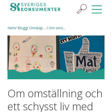
Hem
Blogg
Omskaparbloggen
Om omställning och ett schysst liv med Valboskolan
Om omställning och
ett schysst liv med