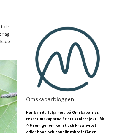
tt de
erlag
rkade
Omskaparbloggen
Här kan du följa med på Omskaparnas
resa! Omskaparna är ett skolprojekt i åk
4-6 som genom konst och kreativitet
odlar hopp och handlingskraft för en