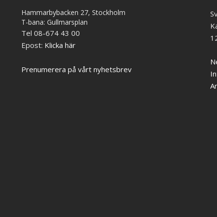
Hammarbybacken 27, Stockholm
S
T-bana: Gullmarsplan
K
Tel 08-674 43 00
1
Epost:
Klicka här
Ne
Prenumerera på vårt nyhetsbrev
In
A