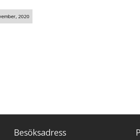
vember, 2020
Besöksadress
P