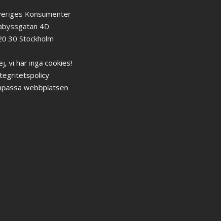
veriges Konsumenter
abyssgatan 4D
20 30 Stockholm
j, vi har inga cookies!
tegritetspolicy
npassa webbplatsen