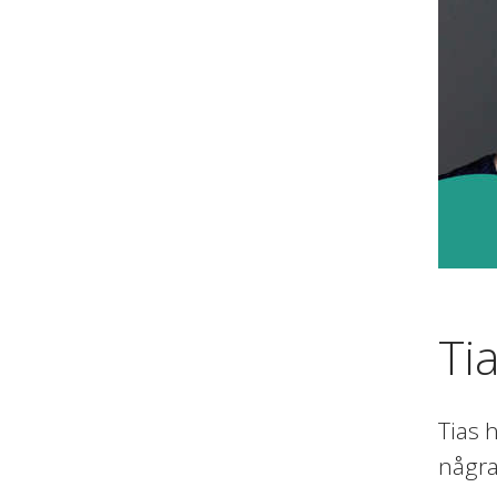
Ti
Tias 
några