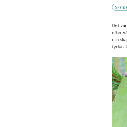
Skarpa
Det var
efter v
och ska
tycka at