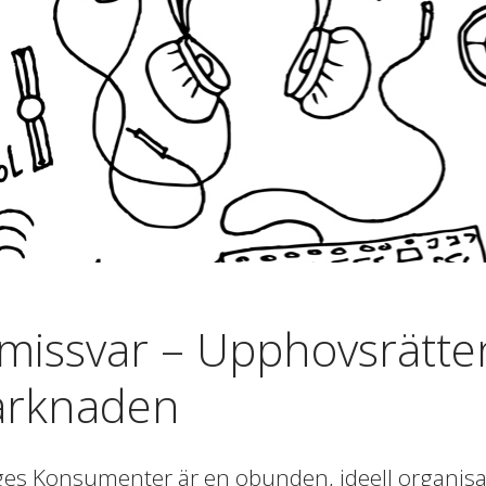
missvar – Upphovsrätten
rknaden
ges Konsumenter är en obunden, ideell organisat