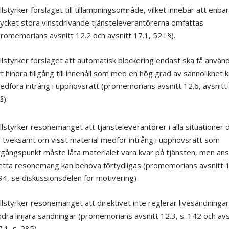
llstyrker förslaget till tillämpningsområde, vilket innebär att enba
ycket stora vinstdrivande tjänsteleverantörerna omfattas
romemorians avsnitt 12.2 och avsnitt 17.1, 52 i §).
llstyrker förslaget att automatisk blockering endast ska få använd
t hindra tillgång till innehåll som med en hög grad av sannolikhet 
dföra intrång i upphovsrätt (promemorians avsnitt 12.6, avsnitt
§).
llstyrker resonemanget att tjänsteleverantörer i alla situationer d
r tveksamt om visst material medför intrång i upphovsrätt som
gångspunkt måste låta materialet vara kvar på tjänsten, men ans
etta resonemang kan behöva förtydligas (promemorians avsnitt 17
94, se diskussionsdelen för motivering)
llstyrker resonemanget att direktivet inte reglerar livesändningar
dra linjära sändningar (promemorians avsnitt 12.3, s. 142 och avs
.1, s. 285).