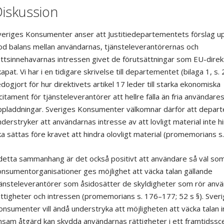
iskussion
veriges Konsumenter anser att Justitiedepartementets förslag up
od balans mellan användarnas, tjänsteleverantörernas och
̈ttsinnehavarnas intressen givet de förutsättningar som EU-direk
apat. Vi har i en tidigare skrivelse till departementet (bilaga 1, s. 
dogjort för hur direktivets artikel 17 leder till starka ekonomiska
citament för tjänsteleverantörer att hellre fälla än fria användare
ppladdningar. Sveriges Konsumenter välkomnar därför att depar
derstryker att användarnas intresse av att lovligt material inte h
a sättas före kravet att hindra olovligt material (promemorians s.
detta sammanhang är det också positivt att användare så väl so
nsumentorganisationer ges möjlighet att väcka talan gällande
änsteleverantörer som åsidosätter de skyldigheter som rör anva
ättigheter och intressen (promemorians s. 176–177; 52 s §). Sver
nsumenter vill ändå understryka att möjligheten att väcka talan
sam åtgärd kan skydda användarnas rättigheter i ett framtidssc