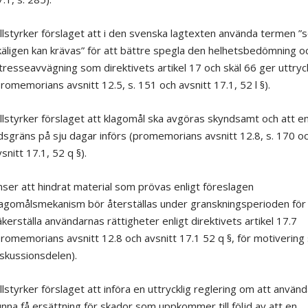
illstyrker förslaget att i den svenska lagtexten använda termen 
äligen kan krävas” för att bättre spegla den helhetsbedömning o
tresseavvägning som direktivets artikel 17 och skäl 66 ger uttryck
romemorians avsnitt 12.5, s. 151 och avsnitt 17.1, 52 l §).
llstyrker förslaget att klagomål ska avgöras skyndsamt och att e
dsgräns på sju dagar införs (promemorians avsnitt 12.8, s. 170 o
snitt 17.1, 52 q §).
ser att hindrat material som prövas enligt föreslagen
agomålsmekanism bör återställas under granskningsperioden för
̈kerställa användarnas rättigheter enligt direktivets artikel 17.7
promemorians avsnitt 12.8 och avsnitt 17.1 52 q §, för motivering
iskussionsdelen).
llstyrker förslaget att införa en uttrycklig reglering om att använ
nna få ersättning för skador som uppkommer till följd av att en