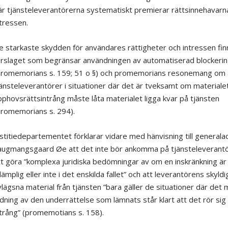
är tjänsteleverantörerna systematiskt premierar rättsinnehavarn
ntressen.
 starkaste skydden för användares rättigheter och intressen finn
örslaget som begränsar användningen av automatiserad blockeri
promemorians s. 159; 51 o §) och promemorians resonemang om 
änsteleverantörer i situationer där det är tveksamt om materiale
phovsrättsintrång måste låta materialet ligga kvar på tjänsten
promemorians s. 294).
stitiedepartementet förklarar vidare med hänvisning till general
augmangsgaard Øe att det inte bör ankomma på tjänsteleveranto
t göra ”komplexa juridiska bedömningar av om en inskränkning är
llämplig eller inte i det enskilda fallet” och att leverantörens skyld
lägsna material från tjänsten ”bara gäller de situationer där det
dning av den underrättelse som lämnats står klart att det rör si
ntrång” (promemotians s. 158).