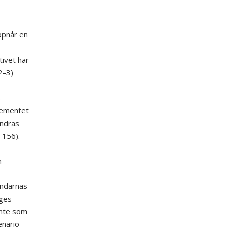
pnår en
tivet har
2–3)
s
tementet
indras
 156).
m
̈ndarnas
iges
 inte som
enario