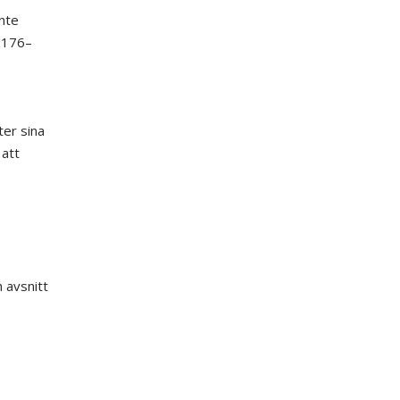
inte
. 176–
tter sina
 att
 avsnitt