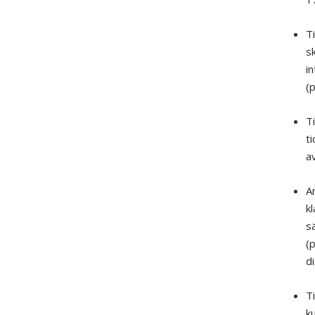
T
sk
in
(p
Ti
ti
av
An
kl
sa
(
d
Ti
ku