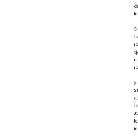
d
i
De
f
(
tj
up
(
Ju
S
at
ti
av
le
i