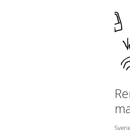
Re
ma
Sveri