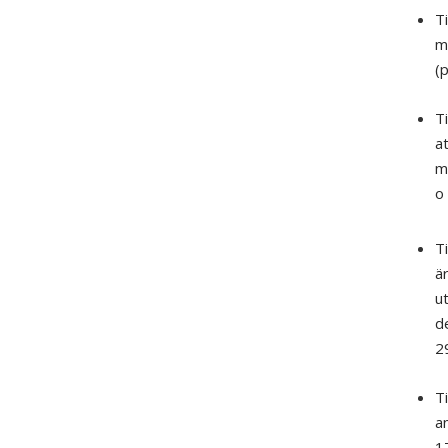
Ti
m
(p
Ti
at
me
o 
Ti
ä
ut
d
2
Ti
an
17