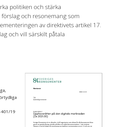
ka politiken och stärka
de förslag och resonemang som
menteringen av direktivets artikel 17.
ag och vill särskilt påtala
iga,
̈rtydliga
c-401/19