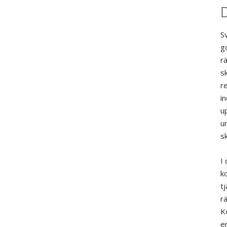
D
S
g
ra
sk
re
in
u
un
sk
I 
ko
tj
r
Ko
en