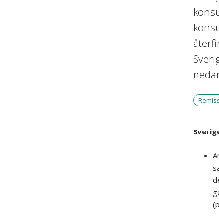
konsu
konsu
återf
Sverig
neda
Remis
Sverig
An
sa
d
g
(