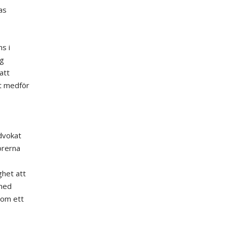
as
s i
ng
att
t medför
advokat
̈rerna
ighet att
 med
g om ett