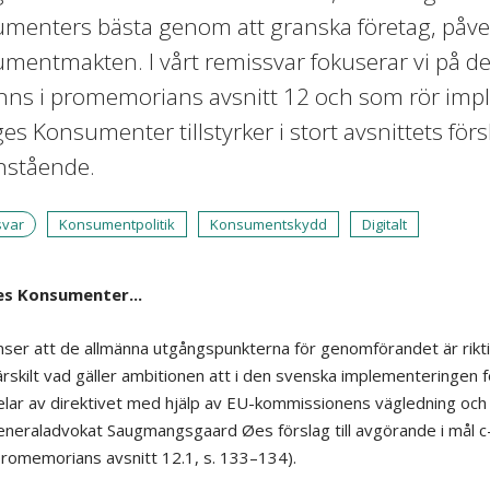
menters bästa genom att granska företag, påver
mentmakten. I vårt remissvar fokuserar vi på 
inns i promemorians avsnitt 12 och som rör imple
es Konsumenter tillstyrker i stort avsnittets försl
nstående.
svar
Konsumentpolitik
Konsumentskydd
Digitalt
es Konsumenter...
ser att de allmänna utgångspunkterna för genomförandet är rikt
̈rskilt vad gäller ambitionen att i den svenska implementeringen fo
elar av direktivet med hjälp av EU-kommissionens vägledning och
eneraladvokat Saugmangsgaard Øes förslag till avgörande i mål 
promemorians avsnitt 12.1, s. 133–134).