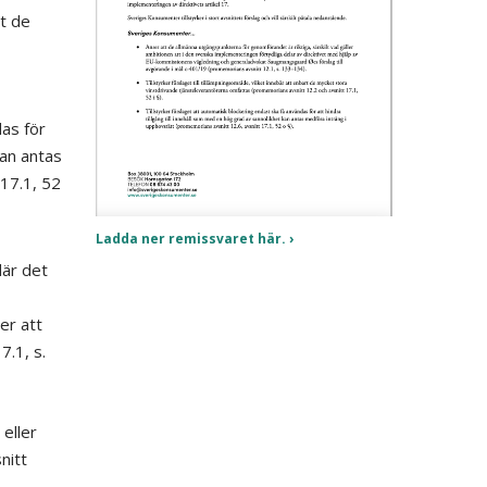
rt de
as för
kan antas
 17.1, 52
Ladda ner remissvaret här.
är det
er att
.1, s.
 eller
nitt