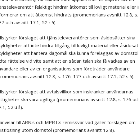
änsteleverantör felaktigt hindrar åtkomst till lovligt material eller 
nformerar om att åtkomst hindrats (promemorians avsnitt 12.8, s
7 och avsnitt 17.1, 52 r §).
llstyrker förslaget att tjänsteleverantörer som åsidosätter sina
yldigheter att inte hindra tillgång till lovligt material eller åsidosä
yldigheter att hantera klagomål ska kunna föreläggas av domstol
dta rättelse vid vite samt att en sådan talan ska få väckas av en
vändare eller av en organisations som företräder användare
promemorians avsnitt 12.8, s. 176–177 och avsnitt 17.1, 52 s §).
llstyrker förslaget att avtalsvillkor som inskränker användarnas
̈ttigheter ska vara ogiltiga (promemorians avsnitt 12.8, s. 176 och
.1, 52 u §).
̈nvisar till ARN:s och MPRT:s remissvar vad gäller förslagen om
vistlösning utom domstol (promemorians avsnitt 12.8).