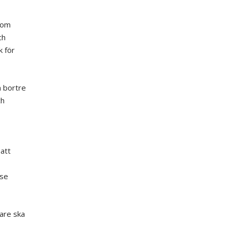
”som
ch
 för
n bortre
ch
 att
 se
dare ska