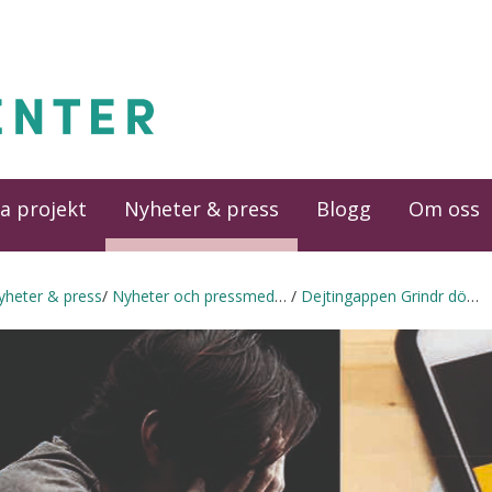
a projekt
Nyheter & press
Blogg
Om oss
yheter & press
Nyheter och pressmeddelanden
Dejtingappen Grindr döms - 100 miljoner i böter