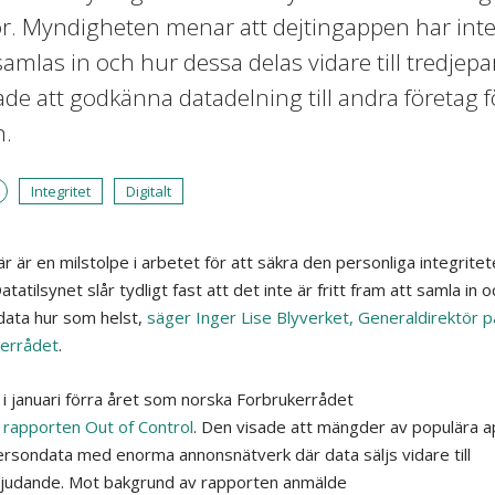
r. Myndigheten menar att dejtingappen har inte 
amlas in och hur dessa delas vidare till tredje
ade att godkänna datadelning till andra företag
.
Integritet
Digitalt
r är en milstolpe i arbetet för att säkra den personliga integrite
atatilsynet
slår tydligt fast att det inte är fritt fram att samla in 
ata hur som helst,
säger Inger Lise Blyverket, Generaldirektör p
errådet
.
i januari
förra året
som norska Forbrukerrådet
e
rapporten
Out
of
Control
. Den visade att
mängder av
populära a
ersondata
med enorma annonsnätverk
där
data
säljs vidare
till
judande. Mot bakgrund av rapporten
anmälde