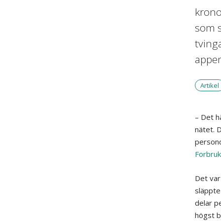
krono
som s
tving
appen
Artikel
–
Det hä
nätet.
D
persond
Forbruk
Det var 
släppt
dela
r
p
högst
b