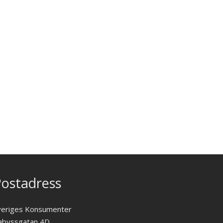
ostadress
veriges Konsumenter
abyssgatan 4D