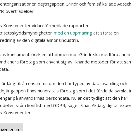
entorganisationen
dejtingappen
Grindr
och fem så kallade
Adtec
R-överträdelser.
s Konsumenter vidareförmedla
de
rapporten
gritetsskyddsmyndigheten
med en uppmaning
att
starta
en
redning av den digitala annonsindustrin
.
pas konsumentrörelsen att domen mot
Grindr
ska medföra ändri
and andra företag som använt sig av liknande metoder för att sam
data.
r
är långt ifrån ensamma om den här typen av datainsamling och
dejtingappen
finns hundratals företag som i det
för
dolda samlat i
pengar på
användarnas persondata
.
Nu är det tydligt att den här
odellen står i konflikt med GDPR, säger Sinan Akdag, digital expe
es Konsumenter.
uari, 2021