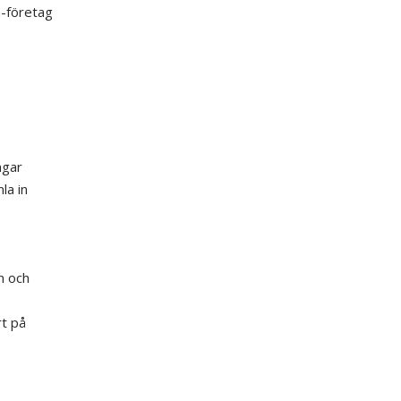
h
-företag
ngar
la in
n och
rt på