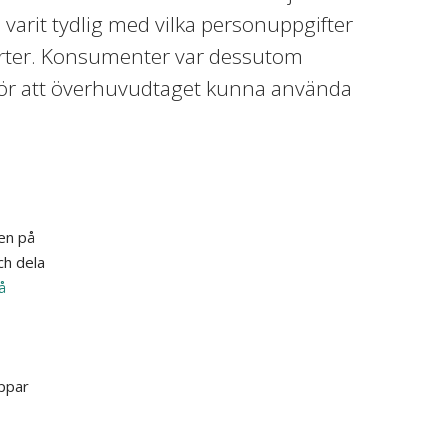
varit tydlig med vilka personuppgifter
parter. Konsumenter var dessutom
 för att överhuvudtaget kunna använda
ten på
och dela
å
ppar