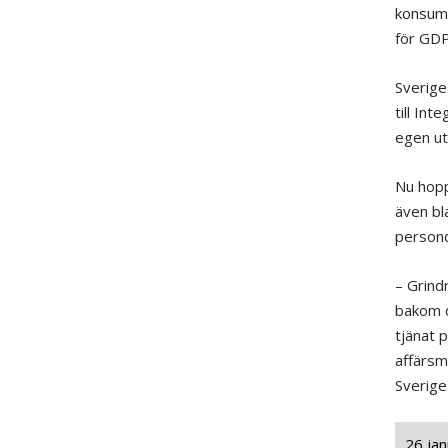
konsum
för GDP
Sverige
till
Inte
egen
ut
Nu hop
även bl
person
–
Grind
bakom
tjänat 
affärsm
Sverig
26 jan