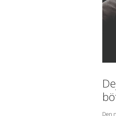
De
bö
Den n