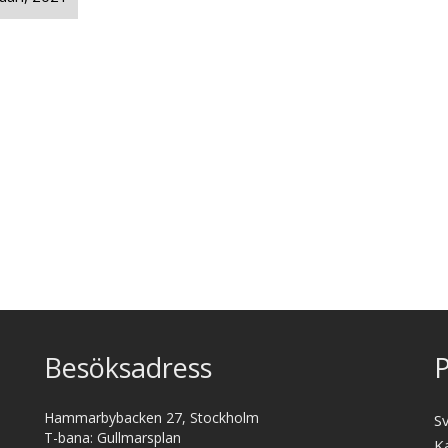
Besöksadress
P
Hammarbybacken 27, Stockholm
S
T-bana: Gullmarsplan
K