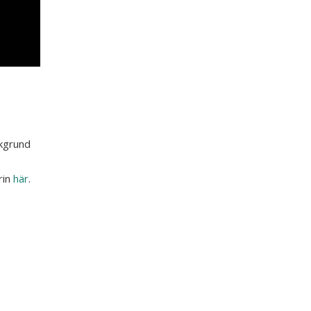
akgrund
rin
här
.