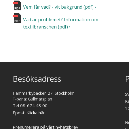
Vem får vad? - vit bakgrund (pdf)
Vad är problemet? Information om
textilbranschen (pdf)
Besöksadress
P
Hammarbybacken 27, Stockholm
S
T-bana: Gullmarsplan
K
Tel 08-674 43 00
1
Epost:
Klicka här
Ne
Prenumerera på vårt nyhetsbrev