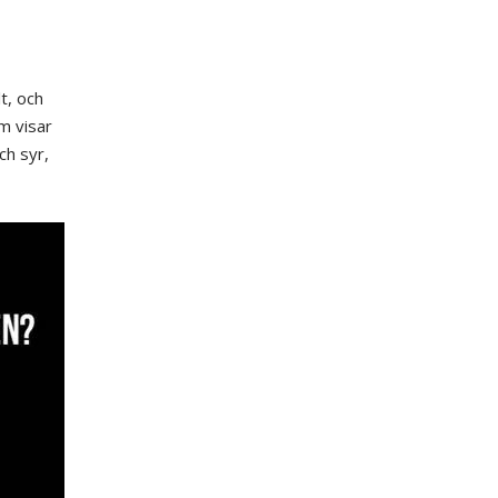
t, och
m visar
ch syr,