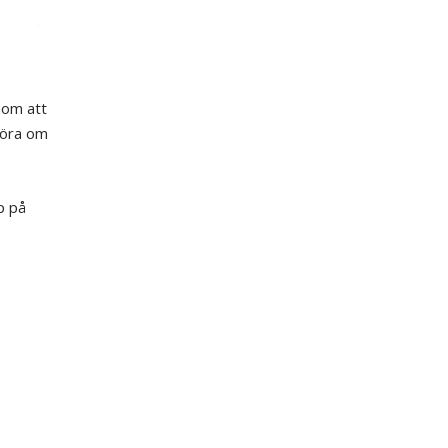
enom att
 göra om
p på