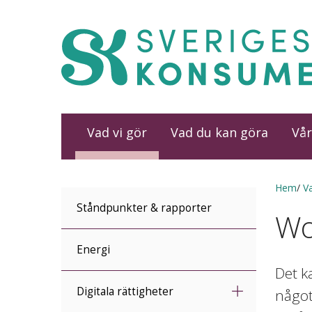
Vad vi gör
Vad du kan göra
Vår
Hem
Va
Ståndpunkter & rapporter
Wo
Energi
Det k
Digitala rättigheter
något