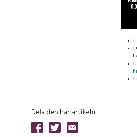
L
L
b
L
h
L
Dela den här artikeln