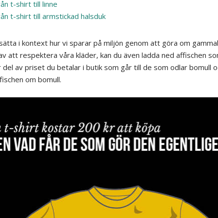
ån t-shirt till linne
ån t-shirt till armstickad halsduk
 sätta i kontext hur vi sparar på miljön genom att göra om gammal
av att respektera våra kläder, kan du även ladda ned affischen so
 del av priset du betalar i butik som går till de som odlar bomull o
fischen om bomull.