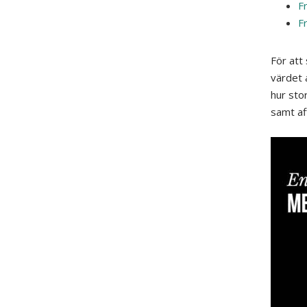
Fr
Fr
För att
värdet 
hur stor
samt af