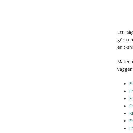
Ett roli
göra om 
en t-shi
Materia
väggen 
Fr
Fr
Fr
Fr
Kl
Fr
Fr