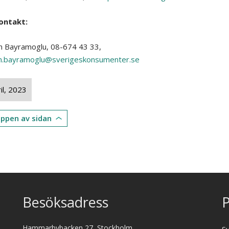
ontakt:
 Bayramoglu, 08-674 43 33,
n.bayramoglu@sverigeskonsumenter.se
il, 2023
toppen av sidan
Besöksadress
P
Hammarbybacken 27, Stockholm