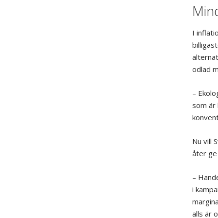
Mind
I inflat
billiga
alternat
odlad m
– Ekolo
som är 
konvent
Nu vill
åter ge
– Hande
i kampa
margina
alls är 