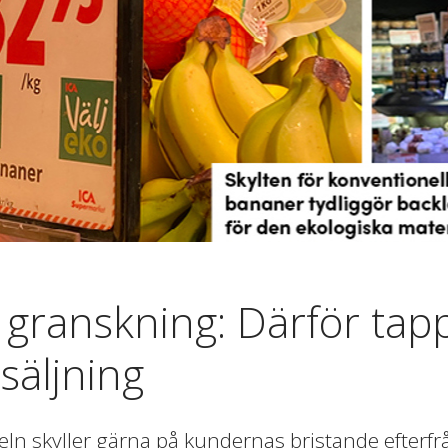
 granskning: Därför tap
rsäljning
ln skyller gärna på kundernas bristande efterfrå