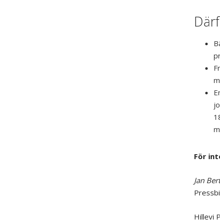
Därf
B
pr
F
m
E
j
1
m
För int
Jan Bert
Pressbi
Hillevi