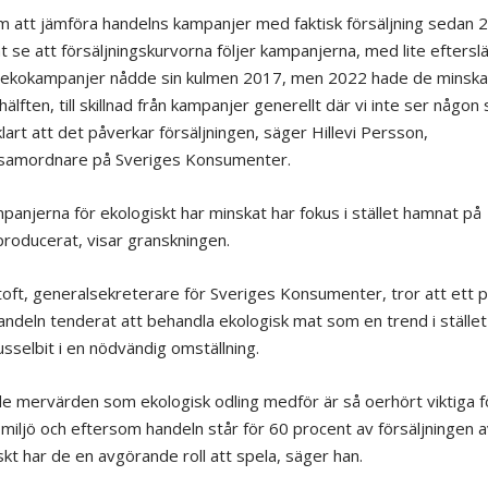
 att jämföra handelns kampanjer med faktisk försäljning sedan 
at se att försäljningskurvorna följer kampanjerna, med lite eftersl
 ekokampanjer nådde sin kulmen 2017, men 2022 hade de minsk
älften, till skillnad från kampanjer generellt där vi inte ser någon s
lart att det påverkar försäljningen, säger Hillevi Persson,
samordnare på Sveriges Konsumenter.
panjerna för ekologiskt har minskat har fokus i stället hamnat på
roducerat, visar granskningen.
toft, generalsekreterare för Sveriges Konsumenter, tror att ett 
handeln tenderat att behandla ekologisk mat som en trend i stället
usselbit i en nödvändig omställning.
e mervärden som ekologisk odling medför är så oerhört viktiga f
 miljö och eftersom handeln står för 60 procent av försäljningen a
skt har de en avgörande roll att spela, säger han.