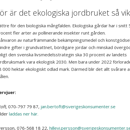
ör är det ekologiska jordbruket så vik
ättre för den biologiska mångfalden. Ekologiska gårdar har i snitt 
ocent fler arter av pollinerande insekter runt gården.
rånvaron av naturfrämmande bekämpningsmedel och konstgödsel
indre gifter i grundvattnet, bördigare jordar och minskad övergöd
nligt den svenska livsmedelsstrategin ska 30 procent av landets
ordbruksmark vara ekologisk 2030. Men bara under 2022 förlorade
8 000 hektar ekologiskt odlad mark. Därmed blir det allt svårare a
ålen.
ervjuer:
oft
, 070-797 79 87,
jan.bertoft@sverigeskonsumenter.se
lder
laddas ner här.
 Persson, 076-568 18 22,
hillevi.persson@sverigeskonsumenter.s