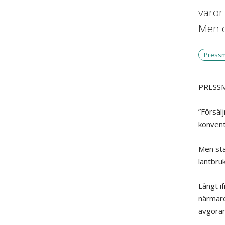
varor 
Men d
Press
PRESS
”Försälj
konvent
Men stä
lantbru
Långt i
närmare
avgöran