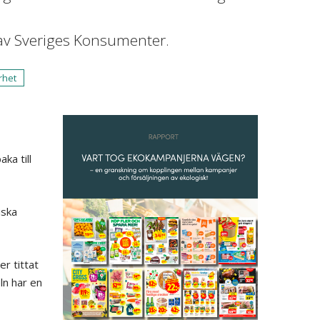
 av Sveriges Konsumenter.
rhet
ka till
iska
r tittat
ln har en