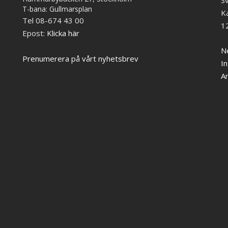
S
T-bana: Gullmarsplan
K
Tel 08-674 43 00
1
Epost:
Klicka här
Ne
Prenumerera på vårt nyhetsbrev
In
A