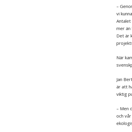
– Genom
vi kunn
Antalet
mer än h
Det är k
projekt
När kam
svenskp
Jan Ber
är att 
viktig p
– Men d
och vår
ekologi