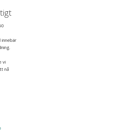
tigt
50
 innebär
ning.
 vi
tt nå
e