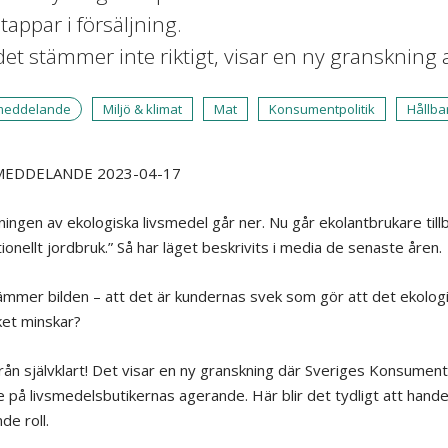
tappar i försäljning.
et stämmer inte riktigt, visar en ny granskning
meddelande
Miljö & klimat
Mat
Konsumentpolitik
Hållba
MEDDELANDE 2023-04-17
ningen av ekologiska livsmedel går ner. Nu går ekolantbrukare tillba
ionellt jordbruk.” Så har läget beskrivits i media de senaste åren.
mmer bilden – att det är kundernas svek som gör att det ekolog
ket minskar?
från självklart! Det visar en ny granskning där Sveriges Konsumente
 på livsmedelsbutikernas agerande. Här blir det tydligt att hande
de roll.