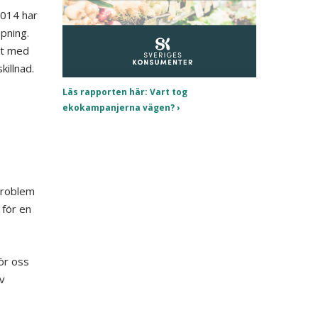
2014 har
äpning.
at med
killnad.
Läs rapporten här: Vart tog
ekokampanjerna vägen?
problem
 för en
ör oss
v