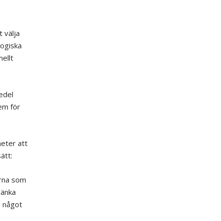
 välja
logiska
nellt
edel
em för
eter att
ätt:
erna som
sänka
a något