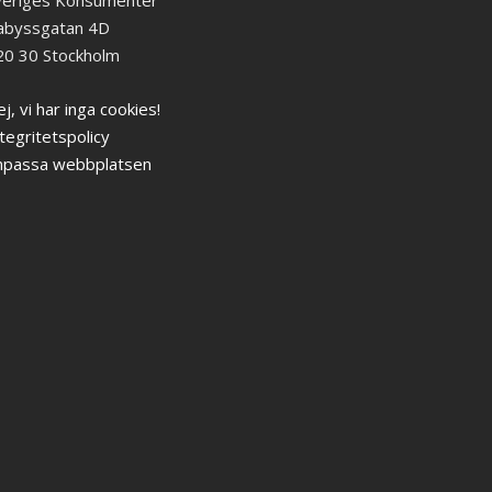
veriges Konsumenter
abyssgatan 4D
20 30 Stockholm
j, vi har inga cookies!
tegritetspolicy
npassa webbplatsen