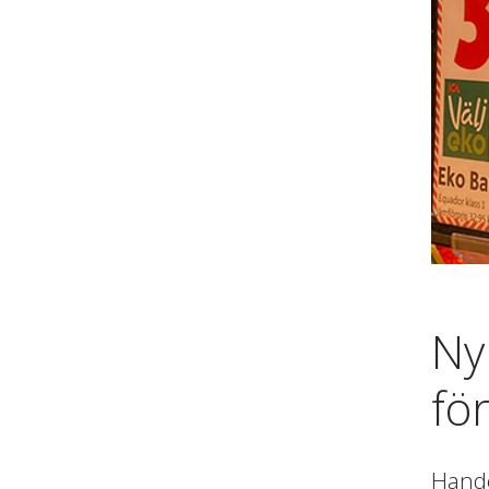
Ny
fö
Hande