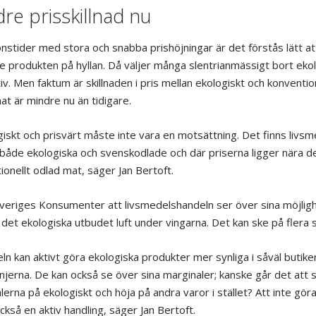
re prisskillnad nu
ionstider med stora och snabba prishöjningar är det förstås lätt att
ste produkten på hyllan. Då väljer många slentrianmässigt bort eko
iv. Men faktum är skillnaden i pris mellan ekologiskt och konventio
at är mindre nu än tidigare.
giskt och prisvärt måste inte vara en motsättning. Det finns livsm
både ekologiska och svenskodlade och där priserna ligger nära d
ionellt odlad mat, säger Jan Bertoft.
 Sveriges Konsumenter att livsmedelshandeln ser över sina möjligh
 det ekologiska utbudet luft under vingarna. Det kan ske på flera s
ln kan aktivt göra ekologiska produkter mer synliga i såväl butik
njerna. De kan också se över sina marginaler; kanske går det att 
lerna på ekologiskt och höja på andra varor i stället? Att inte gör
också en aktiv handling, säger Jan Bertoft.