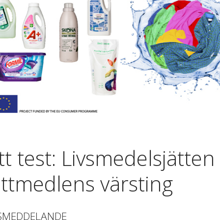
tt test: Livsmedelsjätte
ättmedlens värsting
SMEDDELANDE