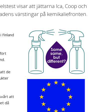
test visar att jättarna Ica, Coop och
adens värstingar på kemikaliefronten.
 Finland
fört
nd.
 att de
dukter
svårt att
et då