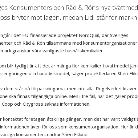
ges Konsumenters och Råd & Röns nya tvättmedels
ross bryter mot lagen, medan Lidl står för markn
ingår i det EU-finansierade projektet NordQual, där Sveriges
nter och Råd & Rön tillsammans med konsumentorganisationer i
mark granskar våra vanligaste hushållskemikalier.
m blir tydligt är att det är många fler kemikalier i tvättmedel jäm
rengöringen och handdiskmedel, säger projektledaren Sheri Eklu
av dem står på förpackningarna, men inte alla. Regelverket kräver
ne ska finnas tillgängliga online. Men i tre fall, när det gäller pro
a, Coop och Citygross saknas informationen.
r kontaktat företagen åtskilliga gånger, men det har varit väldigt 
 informationen även för oss som konsumentorganisation. Hur är d
 vanliga konsumenten, undrar Sheri Eklund.