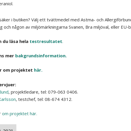
raniol.
säker i butiken? Välj ett tvättmedel med Astma- och Allergiförbu
g och någon av miljömärkningarna Svanen, Bra miljöval, eller EU-
n du läsa hela
testresultatet
.
nns mer
bakgrundsinformation.
r om projektet
här.
ervjuer:
klund
, projektledare, tel: 079-063 0406.
arlsson
, testchef, tel: 08-674 4312.
r
om projektet här.
i, 2021