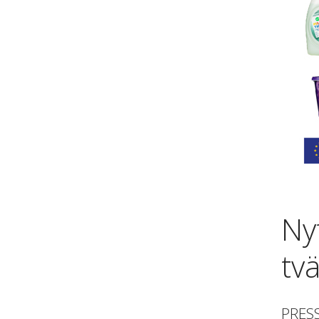
Ny
tv
PRES