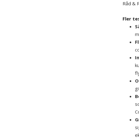
Råd & R
Fler te
S
ma
F
c
I
k
f
O
gi
B
s
C
G
s
e