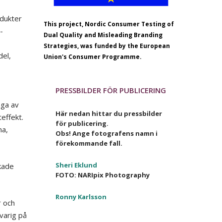
odukter
This project, Nordic Consumer Testing of
-
Dual Quality and Misleading Branding
Strategies, was funded by the European
del,
Union's Consumer Programme.
PRESSBILDER FÖR PUBLICERING
nga av
Här nedan hittar du pressbilder
effekt.
för publicering.
na,
Obs! Ange fotografens namn i
förekommande fall.
Sheri Eklund
kade
FOTO: NARIpix Photography
Ronny Karlsson
r och
varig på