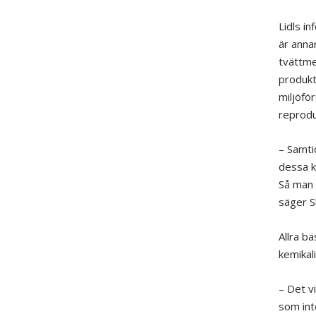
Lidls i
är anna
tvättme
produkt
miljöf
reprodu
– Samtid
dessa k
Så man 
säger S
Allra b
kemikal
– Det v
som int