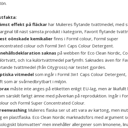
ön.
stfakta:
ämst effekt på fläckar
har Mulieres flytande tvättmedel, med s
rginal till näst sämsta produkt i kategorin, Favorit flytande tvätt
lest oönskade kemikalier
finns i Formil colour, Formil super
oncentrated colour och Formil 3in1 Caps Colour Detergent.
nnehållsdeklaration saknas
på webben för Eco Clean Nordic, C
ulörtvätt, och Ica kulörtvättmedel parfymfri. Saknades även för Fa
lytande tvättmedel (från Citygross) när testet gjordes.
ptiska vitmedel
som ingår i Formil 3in1 Caps Colour Detergent, 
ft som är svårnedbrytbart i miljön.
orax
måste inte anges på etiketten enligt EU-lag, men är likafullt 
om särskilt farligt ämne med påverkan på reproduktion. Ingår i For
olour och Formil Super Concentrated Colour.
reenwashing
Mulieres flaska ser ut att vara av kartong, men inuti
ig en plastflaska. Eco Clean Nordic marknadsförs med argument 
kologiskt blomvatten” men innehåller allergener som limonene, lin