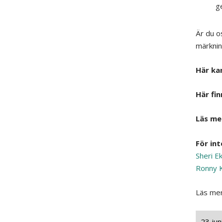
ge
Är du o
märknin
Här ka
Här fi
Läs me
För int
Sheri E
Ronny K
Läs me
23 jun