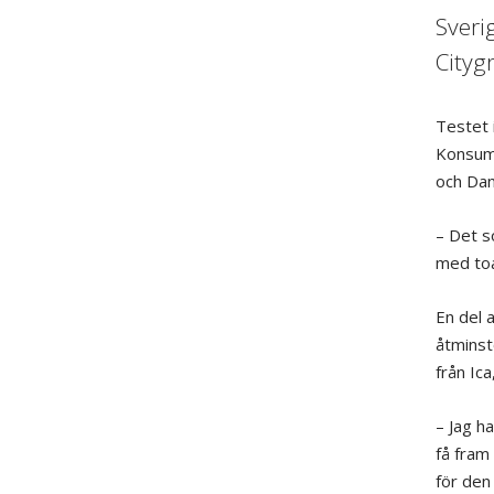
Sveri
Cityg
Testet 
Konsume
och Dan
– Det so
med toa
En del 
åtminsto
från Ic
– Jag ha
få fram
för den