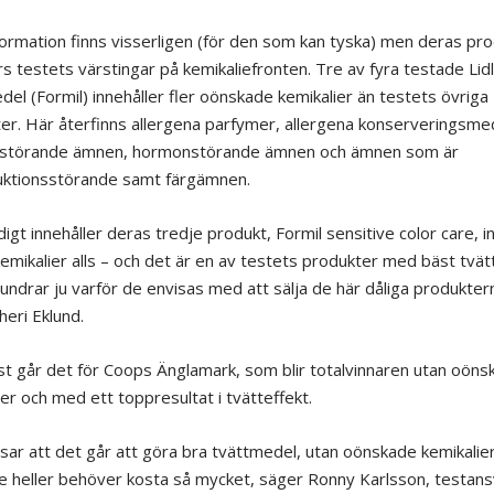
nformation finns visserligen (för den som kan tyska) men deras pr
rs testets värstingar på kemikaliefronten. Tre av fyra testade Lidl
del (Formil) innehåller fler oönskade kemikalier än testets övriga
er. Här återfinns allergena parfymer, allergena konserveringsme
örstörande ämnen, hormonstörande ämnen och ämnen som är
ktionsstörande samt färgämnen.
igt innehåller deras tredje produkt, Formil sensitive color care, i
emikalier alls – och det är en av testets produkter med bäst tvätt
undrar ju varför de envisas med att sälja de här dåliga produkter
heri Eklund.
äst går det för Coops Änglamark, som blir totalvinnaren utan oöns
ier och med ett toppresultat i tvätteffekt.
isar att det går att göra bra tvättmedel, utan oönskade kemikalie
e heller behöver kosta så mycket, säger Ronny Karlsson, testans