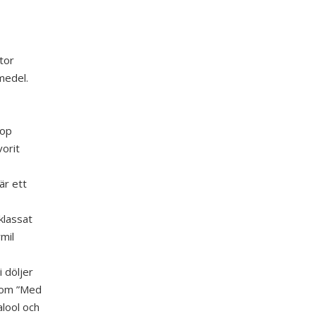
tor
medel.
oop
vorit
är ett
klassat
mil
 döljer
som ”Med
alool och