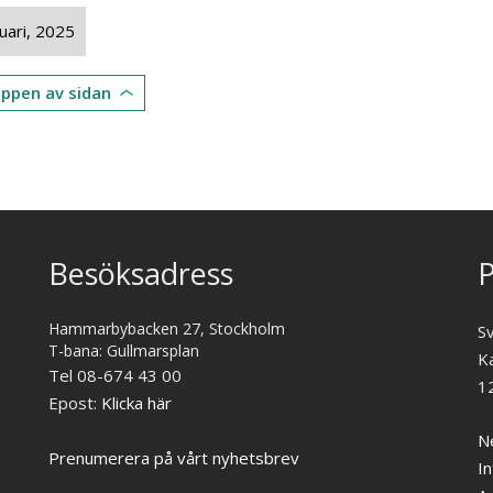
uari, 2025
toppen av sidan
Besöksadress
P
Hammarbybacken 27, Stockholm
S
T-bana: Gullmarsplan
K
Tel 08-674 43 00
1
Epost:
Klicka här
Ne
Prenumerera på vårt nyhetsbrev
In