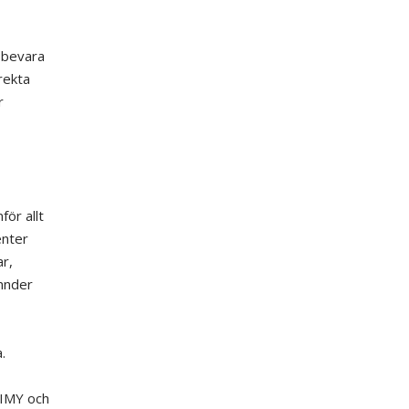
 bevara
rekta
r
ör allt
enter
ar,
mnder
.
 IMY och