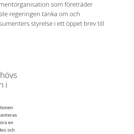
umentorganisation som företräder
ste regeringen tänka om och
sumenters styrelse i ett öppet brev till
ehövs
 i
ationen
senteras
göra en
des och