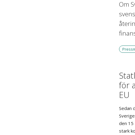
Om Sv
svens
återin
finan
Press
Stat
för 
EU
Sedan d
Sverige
den 15 
stark k