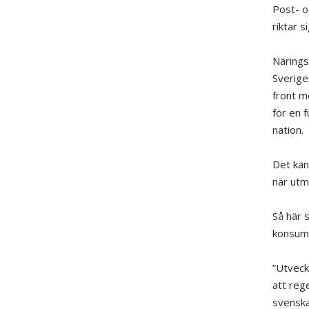
Post- o
riktar s
Närings
Sverige
front m
för en 
nation.
Det kan
när utm
Så här 
konsum
”Utveck
att reg
svenska