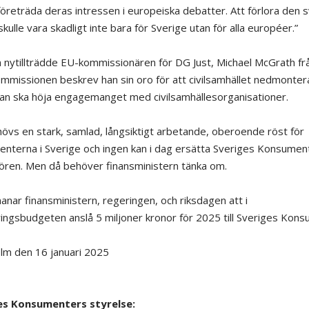
 företräda deras intressen i europeiska debatter. Att förlora den 
kulle vara skadligt inte bara för Sverige utan för alla européer.”
 nytillträdde EU-kommissionären för DG Just, Michael McGrath f
ommissionen beskrev han sin oro för att civilsamhället nedmonter
han ska höja engagemanget med civilsamhällesorganisationer.
övs en stark, samlad, långsiktigt arbetande, oberoende röst för
nterna i Sverige och ingen kan i dag ersätta Sveriges Konsume
ören. Men då behöver finansministern tänka om.
anar finansministern, regeringen, och riksdagen att i
ingsbudgeten anslå 5 miljoner kronor för 2025 till Sveriges Kons
lm den 16 januari 2025
es Konsumenters styrelse: