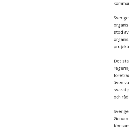
kommuni
Sverige
organis
stöd av
organis
projekt
Det sta
regerin
företrä
även var
svarat 
och råd
Sverige
Genom o
Konsume