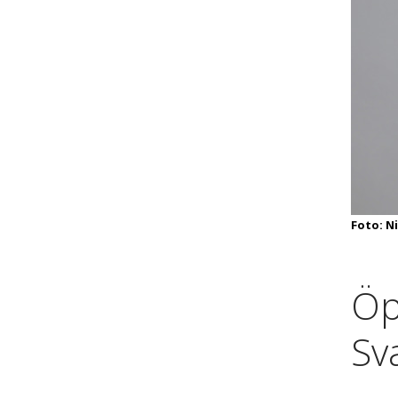
Foto: N
Öp
Sv