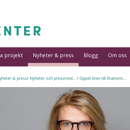
a projekt
Nyheter & press
Blogg
Om oss
yheter & press
Nyheter och pressmeddelanden
Öppet brev till finansminister Elisabeth Svantesson