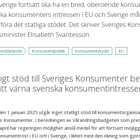
erige fortsatt ska ha en bred, oberoende kons
ka konsumenters intressen i EU och Sverige må
föra det statliga stödet. Det skriver Sveriges Kon
sminister Elisabeth Svantesson:
meddelande
Konsumentpolitik
Konsumentskydd
EU
ligt stöd till Sveriges Konsumenter b
att värna svenska konsumentintressen
en 1 januari 2025 utgår inget statligt stöd till konsumentorganis
s Konsumenter. I beredningen av Vårändringsbudgeten som pre
april har regeringen möjlighet anslå medel för att fortsatt möjlig
onsumentröst i EU och i Sverige, i likhet med den ökning som gjor