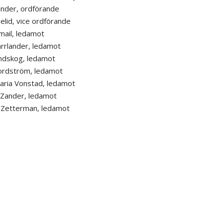
inder, ordförande
elid, vice ordförande
mail, ledamot
rrlander, ledamot
indskog, ledamot
ordström, ledamot
aria Vonstad, ledamot
 Zander, ledamot
 Zetterman, ledamot