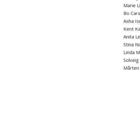
Marie L
Bo Cars
Asha Is
Kent Kä
Anita L
Stina N
Linda M
Solveig
Mårten