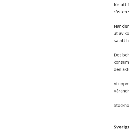
för att
rösten s
När den
ut av k
sa att 
Det beh
konsume
den akt
Vi uppm
Vårändr
Stockho
Sverig