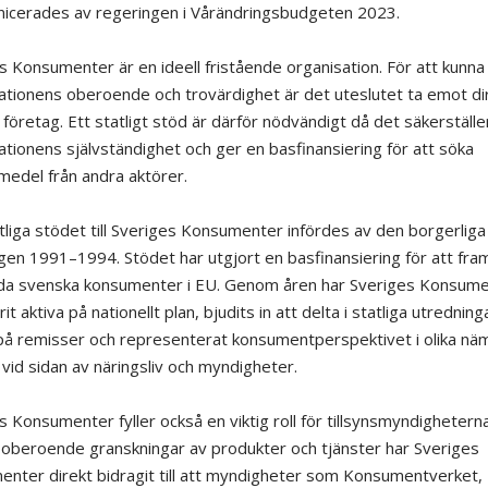
cerades av regeringen i Vårändringsbudgeten 2023.
s Konsumenter är en ideell fristående organisation. För att kunna
ationens oberoende och trovärdighet är det uteslutet ta emot di
 företag. Ett statligt stöd är därför nödvändigt då det säkerställe
ationens självständighet och ger en basfinansiering för att söka
medel från andra aktörer.
tliga stödet till Sveriges Konsumenter infördes av den borgerliga
gen 1991–1994. Stödet har utgjort en basfinansiering för att framf
da svenska konsumenter i EU. Genom åren har Sveriges Konsum
it aktiva på nationellt plan, bjudits in att delta i statliga utredning
på remisser och representerat konsumentperspektivet i olika nä
 vid sidan av näringsliv och myndigheter.
s Konsumenter fyller också en viktig roll för tillsynsmyndigheterna
beroende granskningar av produkter och tjänster har Sveriges
nter direkt bidragit till att myndigheter som Konsumentverket,