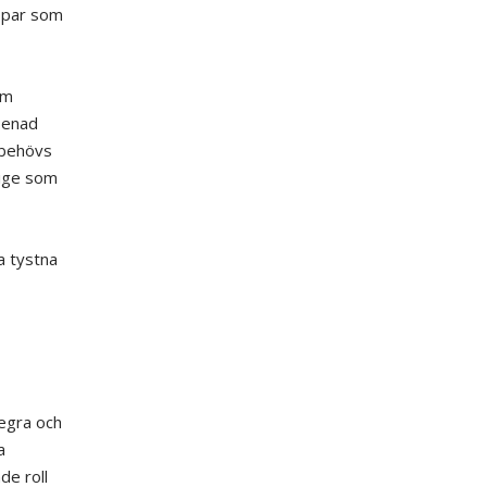
appar som
om
 enad
 behövs
rige som
a tystna
segra och
a
de roll