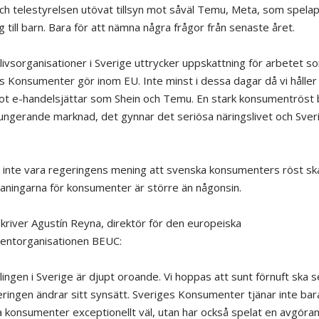
ch telestyrelsen utövat tillsyn mot såväl Temu, Meta, som spel
ig till barn. Bara för att nämna några frågor från senaste året.
livsorganisationer i Sverige uttrycker uppskattning för arbetet s
s Konsumenter gör inom EU. Inte minst i dessa dagar då vi håller
ot e-handelsjättar som Shein och Temu. En stark konsumentröst
fungerande marknad, det gynnar det seriösa näringslivet och Sve
 inte vara regeringens mening att svenska konsumenters röst sk
aningarna för konsumenter är större än någonsin.
skriver Agustín Reyna, direktör för den europeiska
entorganisationen BEUC:
lingen i Sverige är djupt oroande. Vi hoppas att sunt förnuft ska 
eringen ändrar sitt synsätt. Sveriges Konsumenter tjänar inte bar
 konsumenter exceptionellt väl, utan har också spelat en avgöran