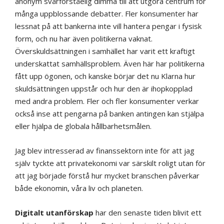
anonym svårförståelig dimma till att utgöra centrum för
många uppblossande debatter. Fler konsumenter har
lessnat på att bankerna inte vill hantera pengar i fysisk
form, och nu har även politikerna vaknat.
Överskuldsättningen i samhället har varit ett kraftigt
underskattat samhällsproblem. Även här har politikerna
fått upp ögonen, och kanske börjar det nu Klarna hur
skuldsättningen uppstår och hur den är ihopkopplad
med andra problem. Fler och fler konsumenter verkar
också inse att pengarna på banken antingen kan stjälpa
eller hjälpa de globala hållbarhetsmålen.
Jag blev intresserad av finanssektorn inte för att jag
själv tyckte att privatekonomi var särskilt roligt utan för
att jag började förstå hur mycket branschen påverkar
både ekonomin, våra liv och planeten.
Digitalt utanförskap
har den senaste tiden blivit ett