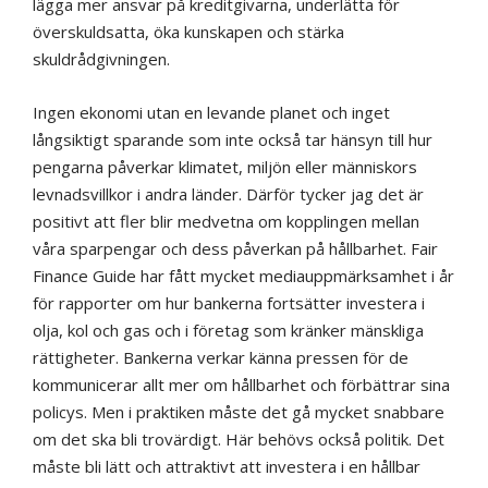
lägga mer ansvar på kreditgivarna, underlätta för
överskuldsatta, öka kunskapen och stärka
skuldrådgivningen.
Ingen ekonomi utan en levande planet och inget
långsiktigt sparande som inte också tar hänsyn till hur
pengarna påverkar klimatet, miljön eller människors
levnadsvillkor i andra länder. Därför tycker jag det är
positivt att fler blir medvetna om kopplingen mellan
våra sparpengar och dess påverkan på hållbarhet. Fair
Finance Guide har fått mycket mediauppmärksamhet i år
för rapporter om hur bankerna fortsätter investera i
olja, kol och gas och i företag som kränker mänskliga
rättigheter. Bankerna verkar känna pressen för de
kommunicerar allt mer om hållbarhet och förbättrar sina
policys. Men i praktiken måste det gå mycket snabbare
om det ska bli trovärdigt. Här behövs också politik. Det
måste bli lätt och attraktivt att investera i en hållbar