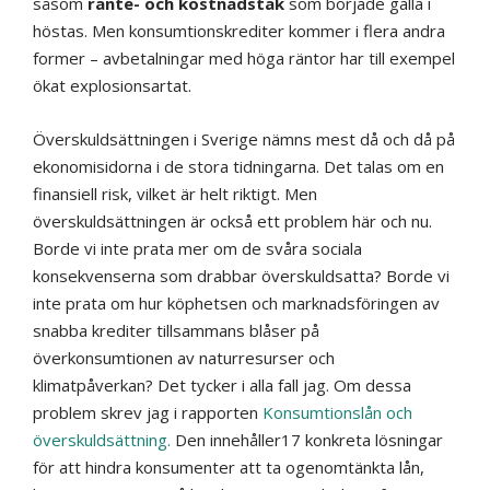
såsom
ränte- och kostnadstak
som började gälla i
höstas. Men konsumtionskrediter kommer i flera andra
former – avbetalningar med höga räntor har till exempel
ökat explosionsartat.
Överskuldsättningen i Sverige nämns mest då och då på
ekonomisidorna i de stora tidningarna. Det talas om en
finansiell risk, vilket är helt riktigt. Men
överskuldsättningen är också ett problem här och nu.
Borde vi inte prata mer om de svåra sociala
konsekvenserna som drabbar överskuldsatta? Borde vi
inte prata om hur köphetsen och marknadsföringen av
snabba krediter tillsammans blåser på
överkonsumtionen av naturresurser och
klimatpåverkan? Det tycker i alla fall jag. Om dessa
problem skrev jag i rapporten
Konsumtionslån och
överskuldsättning.
Den innehåller17 konkreta lösningar
för att hindra konsumenter att ta ogenomtänkta lån,