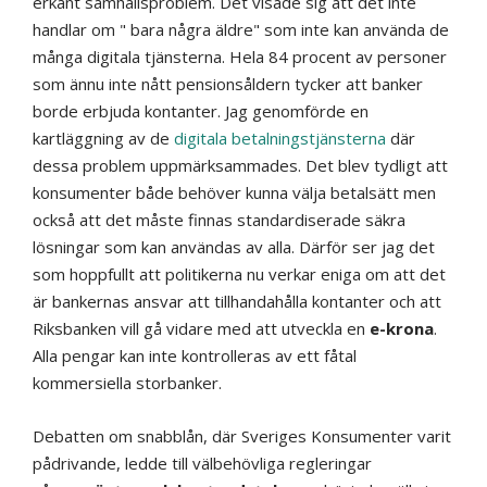
erkänt samhällsproblem. Det visade sig att det inte
handlar om " bara några äldre" som inte kan använda de
många digitala tjänsterna. Hela 84 procent av personer
som ännu inte nått pensionsåldern tycker att banker
borde erbjuda kontanter. Jag genomförde en
kartläggning av de
digitala betalningstjänsterna
där
dessa problem uppmärksammades. Det blev tydligt att
konsumenter både behöver kunna välja betalsätt men
också att det måste finnas standardiserade säkra
lösningar som kan användas av alla. Därför ser jag det
som hoppfullt att politikerna nu verkar eniga om att det
är bankernas ansvar att tillhandahålla kontanter och att
Riksbanken vill gå vidare med att utveckla en
e-krona
.
Alla pengar kan inte kontrolleras av ett fåtal
kommersiella storbanker.
Debatten om snabblån, där Sveriges Konsumenter varit
pådrivande, ledde till välbehövliga regleringar