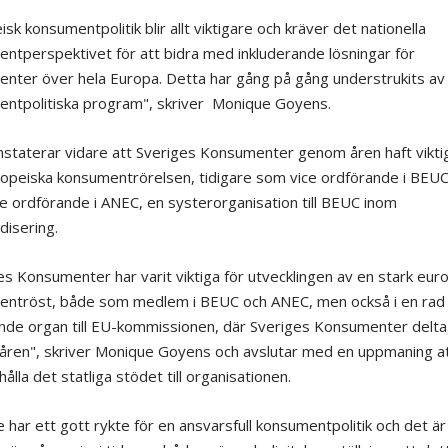
sk konsumentpolitik blir allt viktigare och kräver det nationella
ntperspektivet för att bidra med inkluderande lösningar för
nter över hela Europa. Detta har gång på gång understrukits av
ntpolitiska program", skriver Monique Goyens.
staterar vidare att Sveriges Konsumenter genom åren haft viktiga
opeiska konsumentrörelsen, tidigare som vice ordförande i BEUC
e ordförande i ANEC, en systerorganisation till BEUC inom
disering.
es Konsumenter har varit viktiga för utvecklingen av en stark eur
ntröst, både som medlem i BEUC och ANEC, men också i en rad
nde organ till EU-kommissionen, där Sveriges Konsumenter delta
ren", skriver Monique Goyens och avslutar med en uppmaning a
ålla det statliga stödet till organisationen.
e har ett gott rykte för en ansvarsfull konsumentpolitik och det är