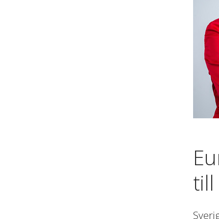
Eu
til
Sveri