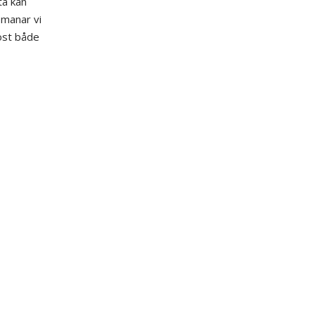
ta kan
pmanar vi
öst både