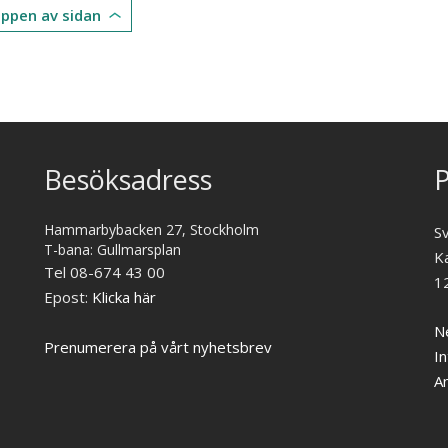
toppen av sidan
Besöksadress
P
Hammarbybacken 27, Stockholm
S
T-bana: Gullmarsplan
K
Tel 08-674 43 00
1
Epost:
Klicka här
Ne
Prenumerera på vårt nyhetsbrev
In
A