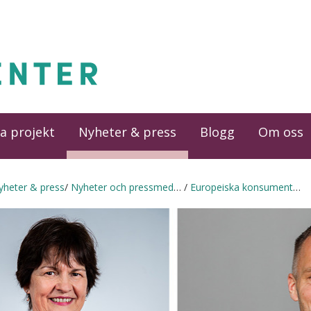
a projekt
Nyheter & press
Blogg
Om oss
yheter & press
Nyheter och pressmeddelanden
Europeiska konsumentrörelsen i öppet brev till regeringen