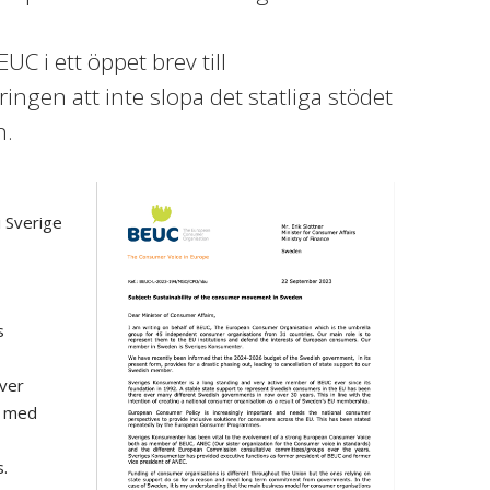
 i ett öppet brev till
gen att inte slopa det statliga stödet
n.
i Sverige
s
över
d med
.