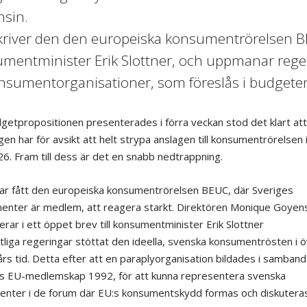
sin.
kriver den den europeiska konsumentrörelsen BEUC
mentminister Erik Slottner, och uppmanar regerin
konsumentorganisationer, som föreslås i budgete
getpropositionen presenterades i förra veckan stod det klart att
gen har för avsikt att helt strypa anslagen till konsumentrörelsen 
26. Fram till dess är det en snabb nedtrappning.
ar fått den europeiska konsumentrörelsen BEUC, där Sveriges
nter är medlem, att reagera starkt. Direktören Monique Goyen
erar i ett öppet brev till konsumentminister Erik Slottner
tliga regeringar stöttat den ideella, svenska konsumentrösten i 
 års tid. Detta efter att en paraplyorganisation bildades i samban
s EU-medlemskap 1992, för att kunna representera svenska
nter i de forum där EU:s konsumentskydd formas och diskuteras