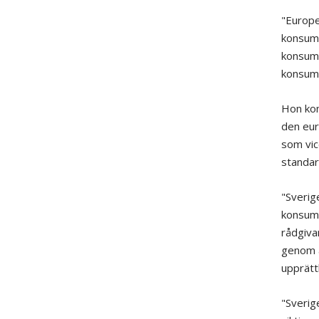
"Europei
konsume
konsume
konsume
Hon kon
den eur
som vic
standar
"Sverig
konsume
rådgiva
genom å
upprätth
"Sverig