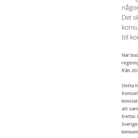
någon
Det s
konsu
till 
När bud
regerin
från 20
Detta h
Konsume
konstat
att sam
trettio
Sverige
konsume