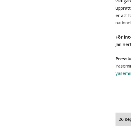
viktigar
upprätt
er att 
nationel
För int
Jan Ber
Pressk
Yasemi
yasemi
26 se