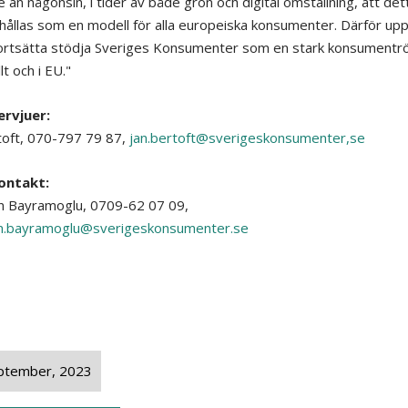
e än någonsin, i tider av både grön och digital omställning, att det
hållas som en modell för alla europeiska konsumenter. Därför up
fortsätta stödja Sveriges Konsumenter som en stark konsumentr
lt och i EU."
ervjuer:
toft, 070-797 79 87,
jan.bertoft@sverigeskonsumenter,se
ontakt:
n Bayramoglu, 0709-62 07 09,
n.bayramoglu@sverigeskonsumenter.se
ptember, 2023