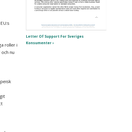
 EU:s
Letter Of Support For Sveriges
Konsumenter
 roller i
 och nu
opeisk
git
tt