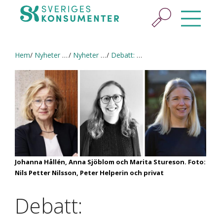
Hem
Nyheter & press
Nyheter och pressmeddelanden
Debatt: Konsumentstödet urholkas undan för undan
Johanna Hållén, Anna Sjöblom och Marita Stureson. Foto:
Nils Petter Nilsson, Peter Helperin och privat
Debatt: