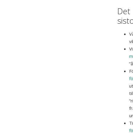
Det 
sist
V
v
V
m
”
F
fö
u
ti
”r
fr
u
T
f