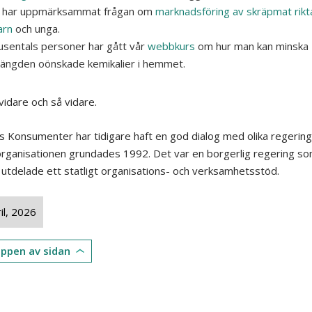
i har uppmärksammat frågan om
marknadsföring av skräpmat riktad
arn
och unga.
usentals personer har gått vår
webbkurs
om hur man kan minska
ängden oönskade kemikalier i hemmet.
vidare och så vidare.
s Konsumenter har tidigare haft en god dialog med olika regering
rganisationen grundades 1992. Det var en borgerlig regering so
utdelade ett statligt organisations- och verksamhetsstöd.
il, 2026
toppen av sidan