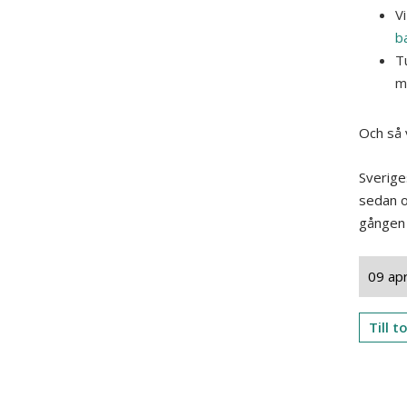
V
b
T
m
Och så 
Sverige
sedan o
gången 
09 apr
Till 