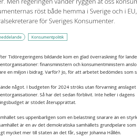
er. Men regeringen vänder ryggen åt oss konsu
menternas röst både hemma i Sverige och i EU,
alsekreterare för Sveriges Konsumenter.
meddelande
Konsumentpolitik
fter Tidöregeringens bildande kom en glad överraskning för lande
ntorganisationer: finansministern och konsumentministern ansl
are en miljon i bidrag. Varför? Jo, för att arbetet bedömdes som så
ände något. I budgeten för 2024 ströks utan förvarning anslaget ti
ntorganisationer. Så har det sedan förblivit. Inte heller i dagens
ingsbudget är stödet återupprättat.
samhället ses uppenbarligen som en belastning snarare än en styrk
ilsamhället är en av det demokratiska samhällets grundpelare som 
gt mycket mer till staten än det får, säger Johanna Hållén.