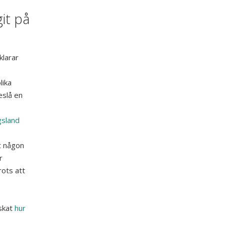
it på
klarar
lika
eslå en
sland
t någon
r
rots att
nskat
hur