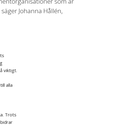
mentorganisationer som är
 säger Johanna Hållén,
ts
og
 viktigt.
ll alla
a. Trots
bidrar