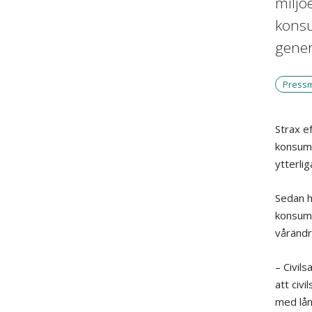
miljö
konsu
gener
Press
Strax e
konsume
ytterlig
Sedan h
konsume
vårändr
– Civil
att civ
med lån