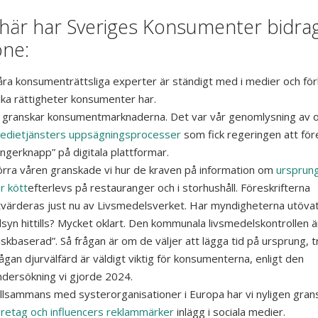
här har Sveriges Konsumenter bidrag
one:
åra konsumenträttsliga experter är ständigt med i medier och för
ilka rättigheter konsumenter har.
i granskar konsumentmarknaderna. Det var vår genomlysning av o
edietjänsters uppsägningsprocesser
som fick regeringen att för
ångerknapp” på digitala plattformar.
örra våren granskade vi hur de kraven på information om
ursprung
r kött
efterlevs på restauranger och i storhushåll. Föreskrifterna
tvärderas just nu av Livsmedelsverket. Har myndigheterna utöva
llsyn hittills? Mycket oklart. Den kommunala livsmedelskontrollen ä
iskbaserad”. Så frågan är om de väljer att lägga tid på ursprung, t
ågan djurvälfärd är väldigt viktig för konsumenterna, enligt den
ndersökning vi gjorde 2024.
illsammans med systerorganisationer i Europa har vi nyligen gra
öretag och influencers reklammärker
inlägg i sociala medier.