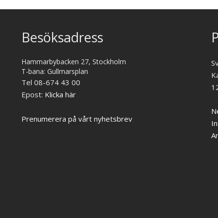
Besöksadress
P
Hammarbybacken 27, Stockholm
S
T-bana: Gullmarsplan
K
Tel 08-674 43 00
1
Epost:
Klicka här
Ne
Prenumerera på vårt nyhetsbrev
In
A