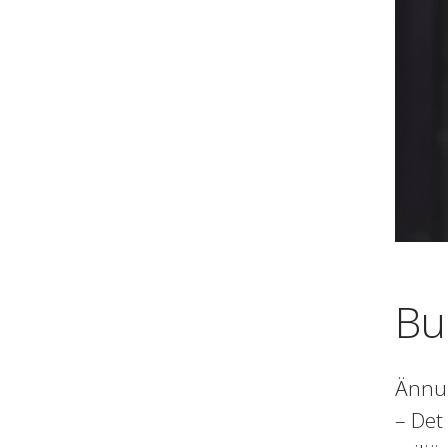
Bu
Ännu 
– Det