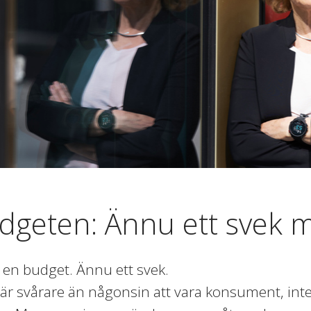
dgeten: Ännu ett svek
en budget. Ännu ett svek.
 är svårare än någonsin att vara konsument, int