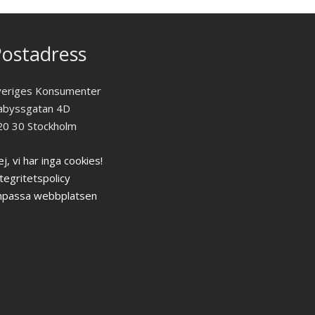
ostadress
veriges Konsumenter
abyssgatan 4D
20 30 Stockholm
j, vi har inga cookies!
tegritetspolicy
npassa webbplatsen