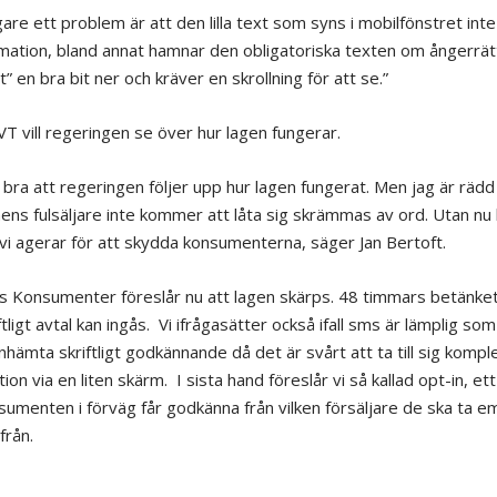
gare ett problem är att den lilla text som syns i mobilfönstret int
ormation, bland annat hamnar den obligatoriska texten om ångerrät
t” en bra bit ner och kräver en skrollning för att se.”
VT vill regeringen se över hur lagen fungerar.
 bra att regeringen följer upp hur lagen fungerat. Men jag är rädd
ens fulsäljare inte kommer att låta sig skrämmas av ord. Utan nu
 vi agerar för att skydda konsumenterna, säger Jan Bertoft.
s Konsumenter föreslår nu att lagen skärps. 48 timmars betänket
ftligt avtal kan ingås. Vi ifrågasätter också ifall sms är lämplig s
inhämta skriftligt godkännande då det är svårt att ta till sig kompl
ion via en liten skärm. I sista hand föreslår vi så kallad opt-in, e
sumenten i förväg får godkänna från vilken försäljare de ska ta e
från.