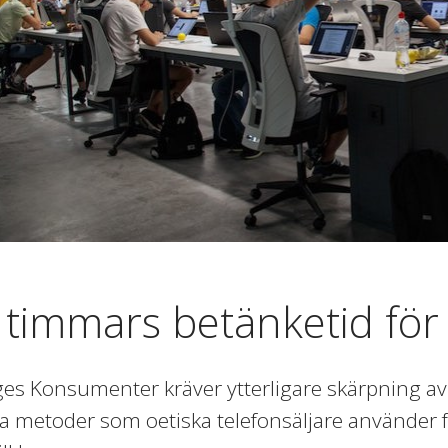
 timmars betänketid för a
ges Konsumenter kräver ytterligare skärpning av 
la metoder som oetiska telefonsäljare använder fö