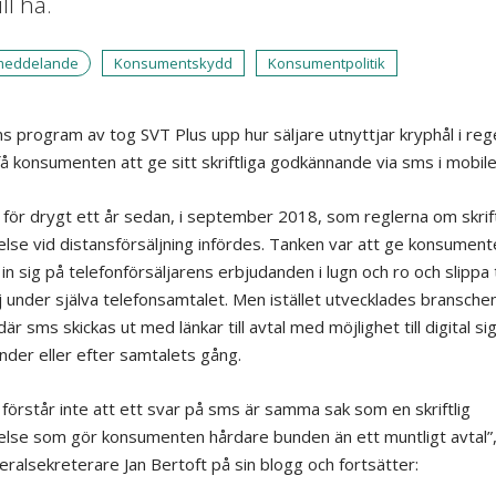
ill ha.
meddelande
Konsumentskydd
Konsumentpolitik
ns program av tog SVT Plus upp hur säljare utnyttjar kryphål i reg
 få konsumenten att ge sitt skriftliga godkännande via sms i mobile
 för drygt ett år sedan, i september 2018, som reglerna om skrift
else vid distansförsäljning infördes. Tanken var att ge konsument
 in sig på telefonförsäljarens erbjudanden i lugn och ro och slippa 
ej under själva telefonsamtalet. Men istället utvecklades bransche
r sms skickas ut med länkar till avtal med möjlighet till digital si
under eller efter samtalets gång.
förstår inte att ett svar på sms är samma sak som en skriftlig
else som gör konsumenten hårdare bunden än ett muntligt avtal”,
eralsekreterare Jan Bertoft på sin blogg och fortsätter: