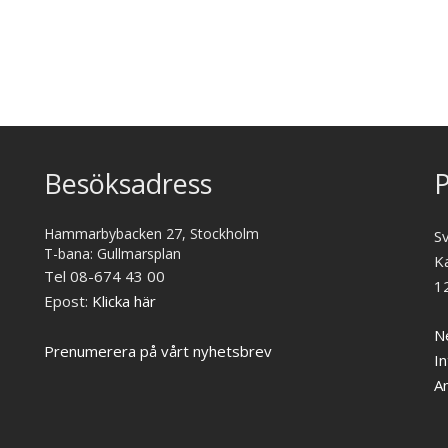
Besöksadress
P
Hammarbybacken 27, Stockholm
S
T-bana: Gullmarsplan
K
Tel 08-674 43 00
1
Epost:
Klicka här
Ne
Prenumerera på vårt nyhetsbrev
In
A