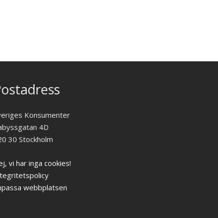
ostadress
veriges Konsumenter
abyssgatan 4D
20 30 Stockholm
j, vi har inga cookies!
tegritetspolicy
npassa webbplatsen