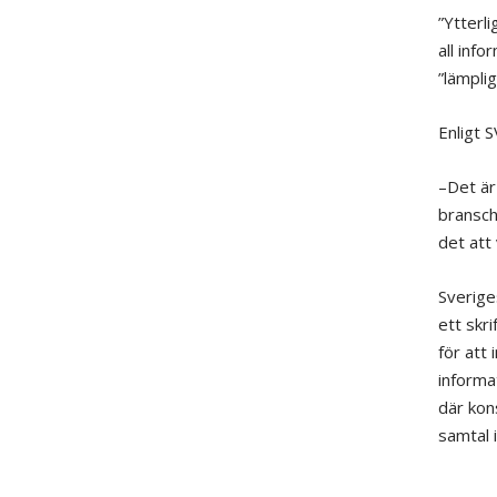
”Ytterli
all inf
”lämplig
Enligt S
–Det är
bransch
det att
Sverige
ett skri
för att 
informat
där kon
samtal i