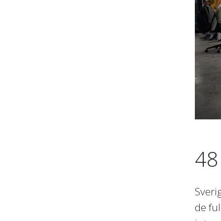
48
Sveri
de fu