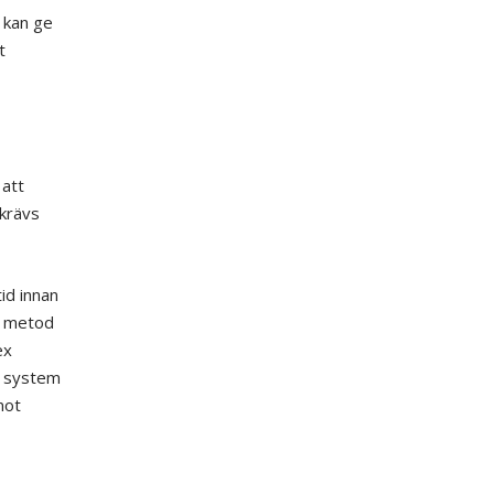
e kan ge
t
 att
 krävs
id innan
om metod
ex
tt system
mot