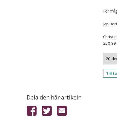
För frå
Jan Ber
Christi
230 99 
20 de
Till 
Dela den här artikeln