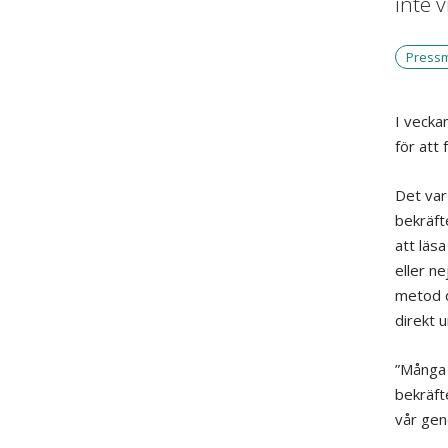
inte v
Press
I vecka
för att
Det var
bekräft
att läsa
eller n
metod dä
direkt 
”Många 
bekräft
vår gen