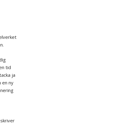
elverket
n.
lig
en tid
tacka ja
n en ny
gnering
skriver