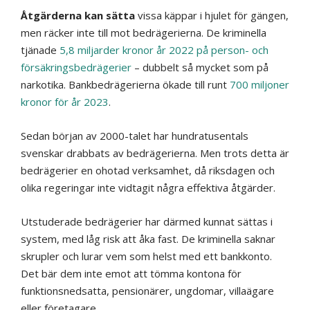
Åtgärderna kan sätta
vissa käppar i hjulet för gängen,
men räcker inte till mot bedrägerierna. De kriminella
tjänade
5,8 miljarder kronor år 2022 på person- och
försäkringsbedrägerier
– dubbelt så mycket som på
narkotika. Bankbedrägerierna ökade till runt
700 miljoner
kronor för år 2023
.
Sedan början av 2000-talet har hundratusentals
svenskar drabbats av bedrägerierna. Men trots detta är
bedrägerier en ohotad verksamhet, då riksdagen och
olika regeringar inte vidtagit några effektiva åtgärder.
Utstuderade bedrägerier har därmed kunnat sättas i
system, med låg risk att åka fast. De kriminella saknar
skrupler och lurar vem som helst med ett bankkonto.
Det bär dem inte emot att tömma kontona för
funktionsnedsatta, pensionärer, ungdomar, villa­ägare
eller företagare.