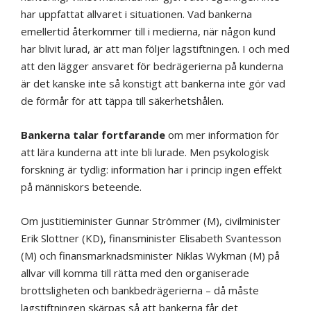
har uppfattat allvaret i situationen. Vad bankerna
emellertid återkommer till i medierna, när någon kund
har blivit lurad, är att man följer lagstiftningen. I och med
att den lägger ansvaret för bedrägerierna på kunderna
är det kanske inte så konstigt att bankerna inte gör vad
de förmår för att täppa till säkerhetshålen.
Bankerna talar fortfarande
om mer information för
att lära kunderna att inte bli lurade. Men psykologisk
forskning är tydlig: information har i princip ingen effekt
på människors beteende.
Om justitieminister Gunnar Strömmer (M), civilminister
Erik Slottner (KD), finans­minister Elisabeth Svantesson
(M) och finansmarknadsminister Niklas Wykman (M) på
allvar vill komma till rätta med den organiserade
brottsligheten och bankbedrägerierna – då måste
lagstiftningen skärpas så att bankerna får det