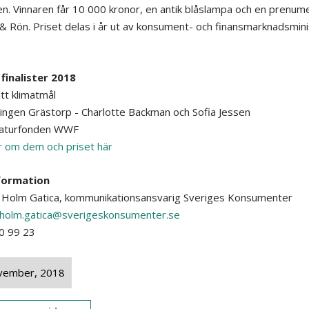
en. Vinnaren får 10 000 kronor, en antik blåslampa och en prenum
& Rön. Priset delas i år ut av konsument- och finansmarknadsmini
finalister 2018
itt klimatmål
ngen Grästorp - Charlotte Backman och Sofia Jessen
naturfonden WWF
 om dem och priset här
formation
n Holm Gatica, kommunikationsansvarig Sveriges Konsumenter
n.holm.gatica@sverigeskonsumenter.se
0 99 23
vember, 2018