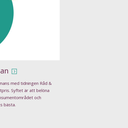
pan
mmans med tidningen Råd &
ris. Syftet är att belöna
onsumentområdet och
as bästa.