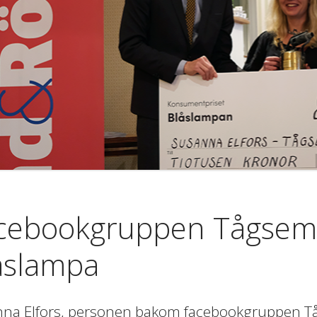
cebookgruppen Tågsemes
åslampa
na Elfors, personen bakom facebookgruppen Tåg