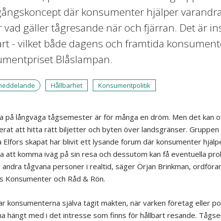
ångskoncept där konsumenter hjälper varandra f
r vad gäller tågresande när och fjärran. Det är in
art - vilket både dagens och framtida konsumenter 
mentpriset Blåslampan.
meddelande
Hållbarhet
Konsumentpolitik
ka på långväga tågsemester är för många en dröm. Men det kan o
erat att hitta rätt biljetter och byten över landsgränser. Gruppe
 Elfors skapat har blivit ett lysande forum där konsumenter hjälp
a att komma iväg på sin resa och dessutom kan få eventuella pr
v andra tågvana personer i realtid, säger Örjan Brinkman, ordföra
s Konsumenter och Råd & Rön.
ar konsumenterna själva tagit makten, när varken företag eller pol
ha hängt med i det intresse som finns för hållbart resande. Tåg