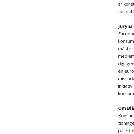
är kons
fortsät
Juryns
Faceboo
konsume
måste m
medlemm
dig ige
en euro
missade
initiat
konsumen
Om Bl
Konsume
tidning
på ett 