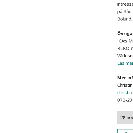
intress
på Råd 
Bolund.
Övriga 
ICA:s M
REKO-ri
Världs
Läs mer
Mer in
Christi
christi
072-23
28 no