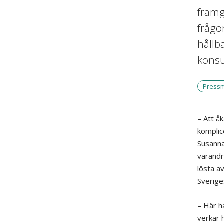
framg
frågo
hållb
konsu
Press
– Att å
komplic
Susanna
varandr
lösta a
Sverige
– Här h
verkar 