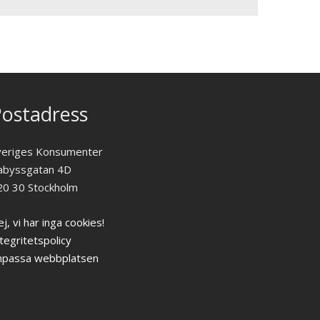
ostadress
veriges Konsumenter
abyssgatan 4D
20 30 Stockholm
j, vi har inga cookies!
tegritetspolicy
npassa webbplatsen