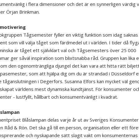
umentvänlig i flera dimensioner och det är en synnerligen värdig v
ter Örjan Brinkman.
 motivering
kgruppen Tågsemester fyller en viktig funktion som idag saknas
nt som vill välja tåget som färdmedel ut i världen. I tider då fly
inska är tåget ett självklart val och Tågsemesters över 25 000
ar ger såväl inspiration som blixtsnabba råd. Gruppen kan lika e
nom den ogenomträngliga djungel det kan vara att hitta rätt biljett
pasemester, som att hjälpa dig om du är strandad i Düsseldorf el
 tåganslutningen i Degerfors. Susanna Elfors kan mycket väl gen
iv skapat världens mest dynamiska kundtjänst. För konsumenter oc
ter - lustfyllt, hållbart och konsumentvänligt i kvadrat.
åslampan
ntpriset Blåslampan delas varje år ut av Sveriges Konsumenter
en Råd & Rön. Det ska gå till en person, organisation eller ett fö
inspirerande och nyskapande sätt slagit vakt om konsumenternas