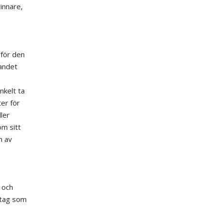
innare,
 för den
gandet
nkelt ta
er för
ler
om sitt
h av
 och
retag som