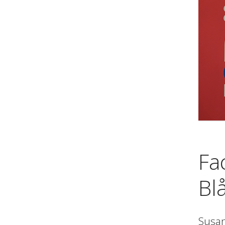
Fa
Bl
Susan