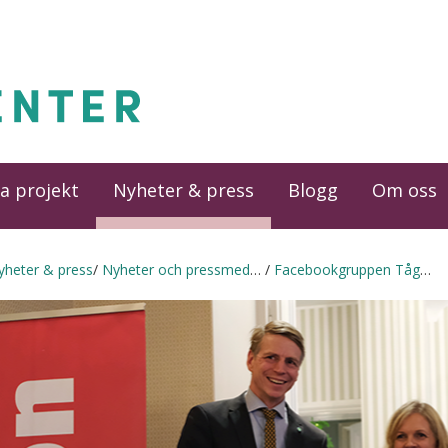
a projekt
Nyheter & press
Blogg
Om oss
yheter & press
Nyheter och pressmeddelanden
Facebookgruppen Tågsemester vinner årets Blåslampa