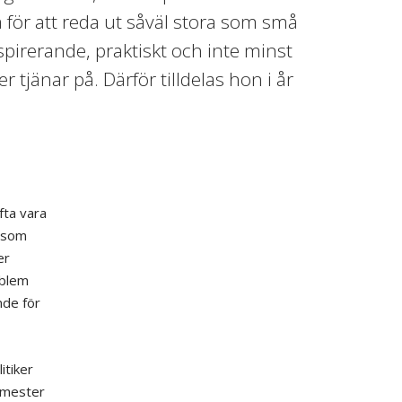
ör att reda ut såväl stora som små
spirerande, praktiskt och inte minst
tjänar på. Därför tilldelas hon i år
fta vara
n som
er
oblem
nde för
itiker
semester