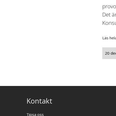
provo
Det ä
Kons
Läs hel
20 de
Kontakt
Tipsa oss