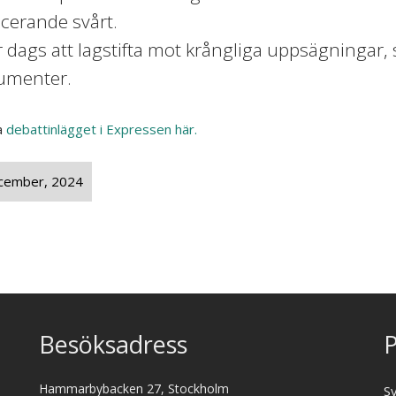
cerande svårt.
r dags att lagstifta mot krångliga uppsägningar,
umenter.
a
debattinlägget i Expressen här.
cember, 2024
Besöksadress
P
Hammarbybacken 27, Stockholm
S