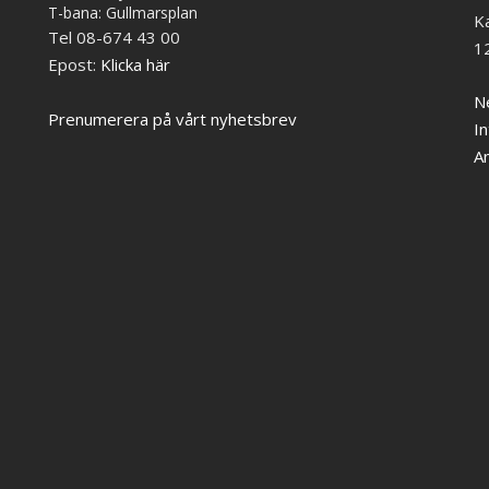
T-bana: Gullmarsplan
K
Tel 08-674 43 00
1
Epost:
Klicka här
Ne
Prenumerera på vårt nyhetsbrev
In
A