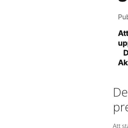
De
pr
Att s