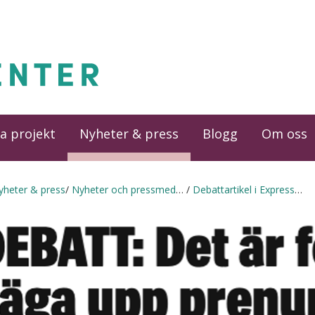
a projekt
Nyheter & press
Blogg
Om oss
yheter & press
Nyheter och pressmeddelanden
Debattartikel i Expressen om prenumerationstjänster