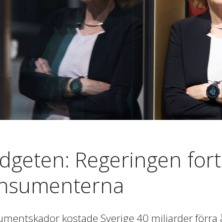
dgeten: Regeringen forts
nsumenterna
mentskador kostade Sverige 40 miljarder förra åre