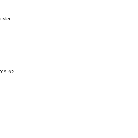
enska
8
09-62