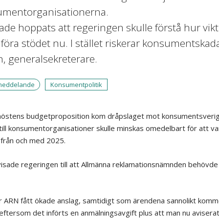
mentorganisationerna.
hade hoppats att regeringen skulle förstå hur vik
nföra stödet nu. I stället riskerar konsumentskad
n, generalsekreterare.
meddelande
Konsumentpolitik
 höstens budgetproposition kom dråpslaget mot konsumentsverig
till konsumentorganisationer skulle minskas omedelbart för att va
 från och med 2025.
isade regeringen till att Allmänna reklamationsnämnden behövd
r ARN fått ökade anslag, samtidigt som ärendena sannolikt komm
eftersom det införts en anmälningsavgift plus att man nu aviserat