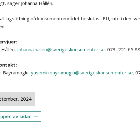
igt, säger Johanna Hållén.
all lagstiftning på konsumentområdet beslutas i EU, inte i den sv
en.
ervjuer:
 Hållén,
Johanna.hallen@sverigeskonsumenter.se
, 073–221 65 8
ontakt:
n Bayramoglu,
yasemin.bayramoglu@sverigeskonsumenter.se,
07
ptember, 2024
toppen av sidan