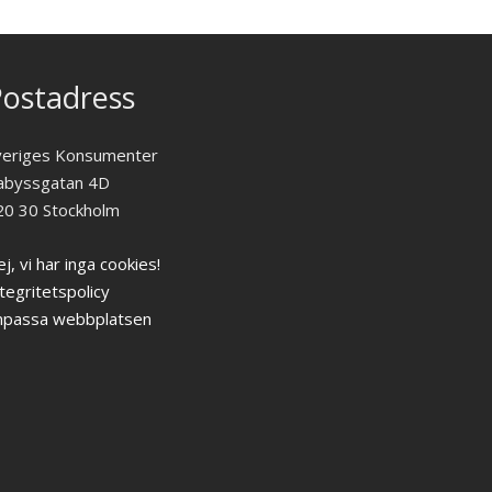
ostadress
veriges Konsumenter
abyssgatan 4D
20 30 Stockholm
j, vi har inga cookies!
tegritetspolicy
npassa webbplatsen