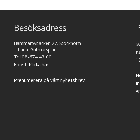
Besöksadress
P
Hammarbybacken 27, Stockholm
S
T-bana: Gullmarsplan
K
Tel 08-674 43 00
1
Epost:
Klicka här
Ne
Prenumerera på vårt nyhetsbrev
In
A