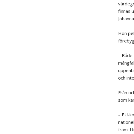
värdegr
finnas 
Johanna
Hon pek
förebyg
– Både 
mångfal
uppenba
och int
Från oc
som kan
– EU-ko
natione
fram. U