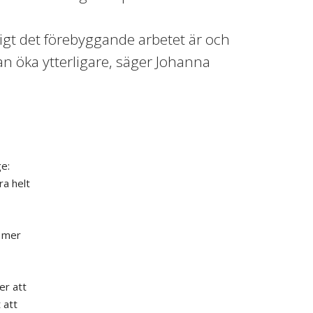
tigt det förebyggande arbetet är och
an öka ytterligare, säger Johanna
e:
ra helt
e mer
er att
 att