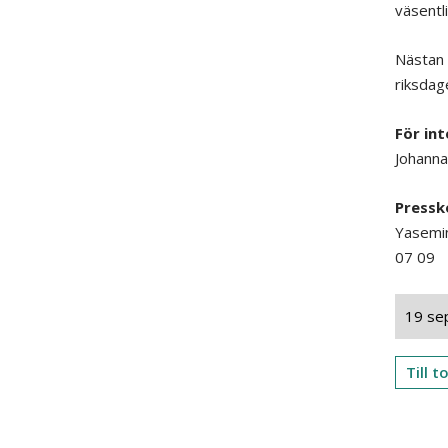
väsentl
Nästan 
riksdag
För int
Johanna
Pressk
Yasemi
07 09
19 se
Till 