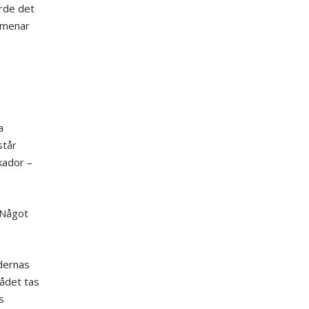
rde det
 menar
.
a
står
kador –
 Något
:
dernas
ådet tas
s