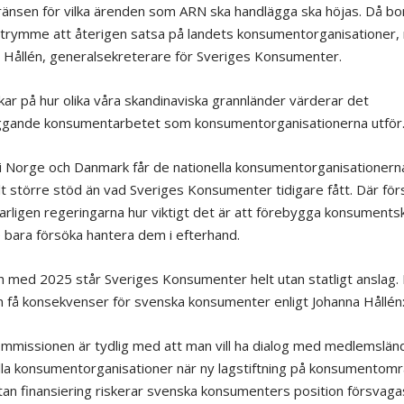
änsen för vilka ärenden som ARN ska handlägga ska höjas. Då bo
utrymme att återigen satsa på landets konsumentorganisationer,
 Hållén, generalsekreterare för Sveriges Konsumenter.
ar på hur olika våra skandinaviska grannländer värderar det
gande konsumentarbetet som konsumentorganisationerna utför
i Norge och Danmark får de nationella konsumentorganisationern
t större stöd än vad Sveriges Konsumenter tidigare fått. Där för
rligen regeringarna hur viktigt det är att förebygga konsuments
e bara försöka hantera dem i efterhand.
h med 2025 står Sveriges Konsumenter helt utan statligt anslag.
 få konsekvenser för svenska konsumenter enligt Johanna Hållén
mmissionen är tydlig med att man vill ha dialog med medlemslän
lla konsumentorganisationer när ny lagstiftning på konsumentomr
tan finansiering riskerar svenska konsumenters position försvaga