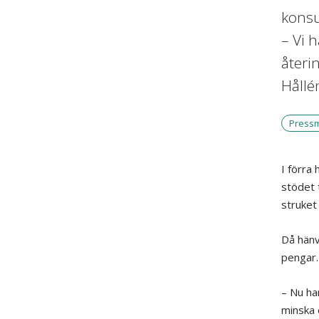
konsu
– Vi 
återi
Hållé
Press
I förra
stödet 
struket
Då hänv
pengar.
– Nu ha
minska 