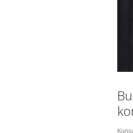
Bu
ko
Konsu