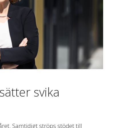
ätter svika
t. Samtidigt ströps stödet till