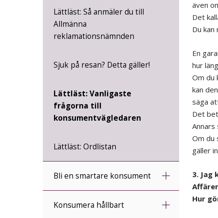
även om
Lättläst: Så anmäler du till
Det kall
Allmänna
Du kan r
reklamationsnämnden
En garan
Sjuk på resan? Detta gäller!
hur län
Om du k
kan den
Lättläst: Vanligaste
säga att
frågorna till
Det bet
konsumentvägledaren
Annars 
Om du s
Lättläst: Ordlistan
gäller i
3. Jag
Bli en smartare konsument
Affären
Hur gö
Konsumera hållbart