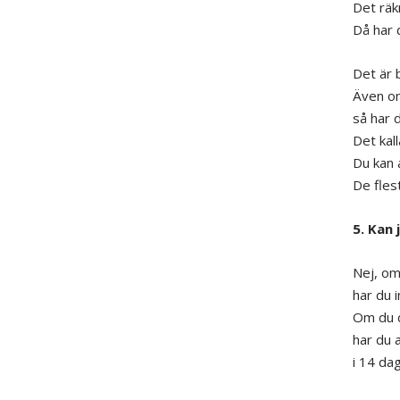
Det räkn
Då har d
Det är b
Även om 
så har d
Det kal
Du kan 
De fles
5. Kan 
Nej, om 
har du i
Om du d
har du a
i 14 da