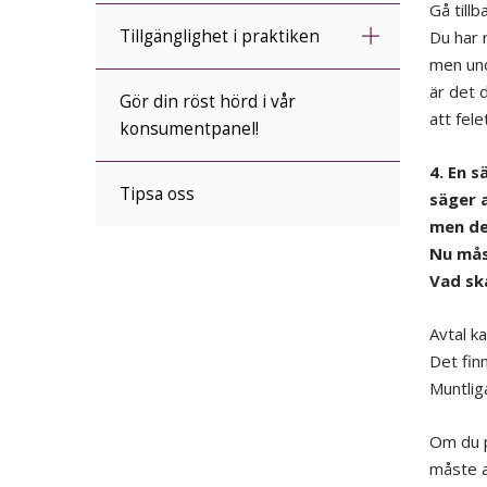
Gå tillb
Tillgänglighet i praktiken
Du har r
men und
är det 
Gör din röst hörd i vår
att fele
konsumentpanel!
4. En s
Tipsa oss
säger a
men det
Nu mås
Vad sk
Avtal ka
Det finn
Muntlig
Om du p
måste av