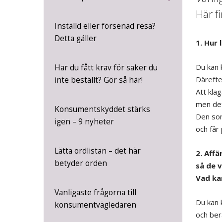
Här fi
Inställd eller försenad resa?
Detta gäller
1. Hur 
Du kan 
Har du fått krav för saker du
Därefter
inte beställt? Gör så här!
Att klag
men det
Konsumentskyddet stärks
Den som
igen – 9 nyheter
och får 
Lätta ordlistan – det här
2. Affä
betyder orden
så de v
Vad ka
Vanligaste frågorna till
Du kan k
konsumentvägledaren
och ber