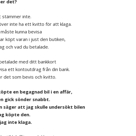
er det?
t stämmer inte.
er inte ha ett kvitto för att klaga.
måste kunna bevisa
ar köpt varan i just den butiken,
dag och vad du betalade.
etalade med ditt bankkort
visa ett kontoutdrag från din bank.
er det som bevis och kvitto.
köpte en begagnad bil i en affär,
n gick sönder snabbt.
n säger att jag skulle undersökt bilen
jag köpte den.
jag inte klaga.