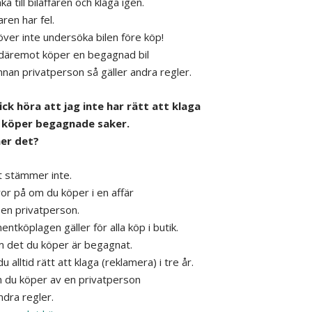
aka till bilaffären och klaga igen.
aren har fel.
ver inte undersöka bilen före köp!
äremot köper en begagnad bil
nnan privatperson så gäller andra regler.
fick höra att jag inte har rätt att klaga
 köper begagnade saker.
er det?
t stämmer inte.
or på om du köper i en affär
 en privatperson.
ntköplagen gäller för alla köp i butik.
 det du köper är begagnat.
u alltid rätt att klaga (reklamera) i tre år.
du köper av en privatperson
ndra regler.