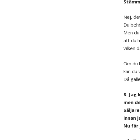
Stämm
Nej, de
Du behöv
Men du 
att du h
vilken 
Om du b
kan du 
Då gäll
8. Jag 
men de
Säljare
innan 
Nu får 