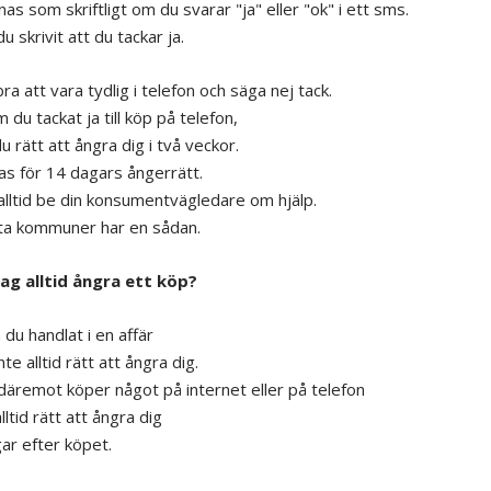
as som skriftligt om du svarar "ja" eller "ok" i ett sms.
u skrivit att du tackar ja.
ra att vara tydlig i telefon och säga nej tack.
du tackat ja till köp på telefon,
u rätt att ångra dig i två veckor.
las för 14 dagars ångerrätt.
alltid be din konsumentvägledare om hjälp.
ta kommuner har en sådan.
jag alltid ångra ett köp?
du handlat i en affär
nte alltid rätt att ångra dig.
äremot köper något på internet eller på telefon
lltid rätt att ångra dig
gar efter köpet.