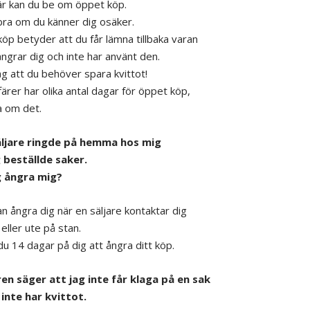
fär kan du be om öppet köp.
bra om du känner dig osäker.
öp betyder att du får lämna tillbaka varan
ngrar dig och inte har använt den.
g att du behöver spara kvittot!
färer har olika antal dagar för öppet köp,
a om det.
säljare ringde på hemma hos mig
 beställde saker.
g ångra mig?
an ångra dig när en säljare kontaktar dig
ller ute på stan.
du 14 dagar på dig att ångra ditt köp.
ren säger att jag inte får klaga på en sak
inte har kvittot.