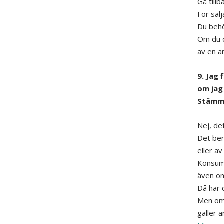
Gå tillb
För sälj
Du behö
Om du d
av en a
9. Jag 
om jag
Stämm
Nej, de
Det ber
eller av
Konsume
även om
Då har d
Men om 
gäller a