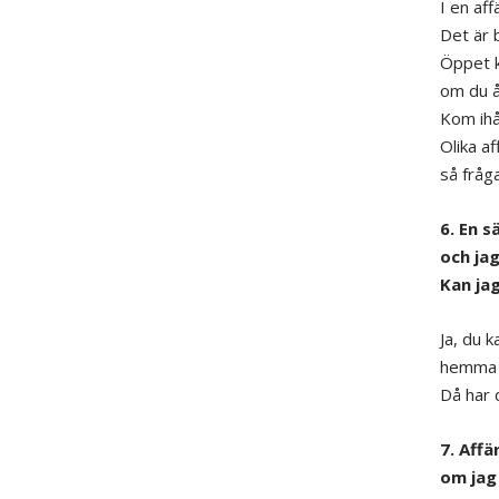
I en af
Det är 
Öppet k
om du å
Kom ihå
Olika af
så fråg
6. En 
och jag
Kan ja
Ja, du k
hemma e
Då har 
7. Affä
om jag 