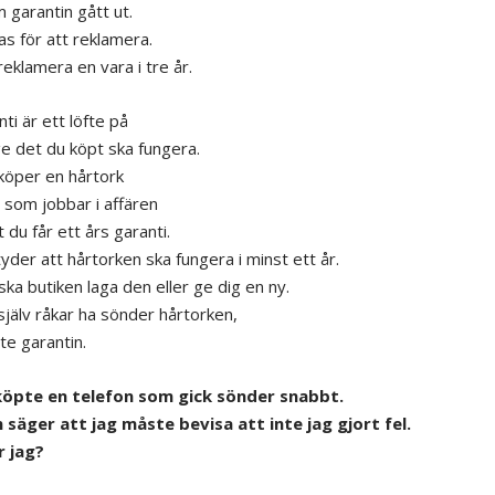
 garantin gått ut.
as för att reklamera.
eklamera en vara i tre år.
ti är ett löfte på
ge det du köpt ska fungera.
öper en hårtork
 som jobbar i affären
 du får ett års garanti.
yder att hårtorken ska fungera i minst ett år.
ska butiken laga den eller ge dig en ny.
jälv råkar ha sönder hårtorken,
nte garantin.
 köpte en telefon som gick sönder snabbt.
 säger att jag måste bevisa att inte jag gjort fel.
r jag?