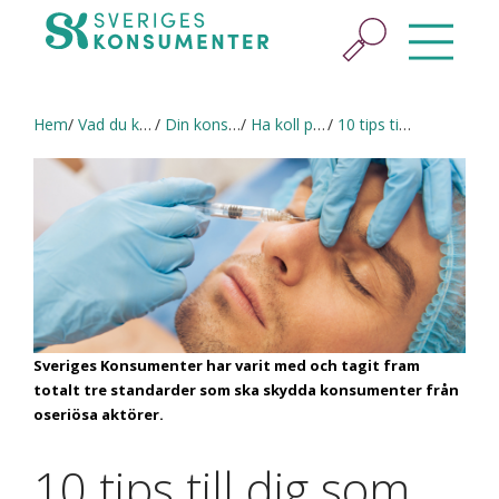
Hem
Vad du kan göra
Din konsumenträtt
Ha koll på din konsumenträtt
10 tips till dig som funderar på skönhetsbehandling eller plastikkirurgi
Sveriges Konsumenter har varit med och tagit fram
totalt tre standarder som ska skydda konsumenter från
oseriösa aktörer.
10 tips till dig som