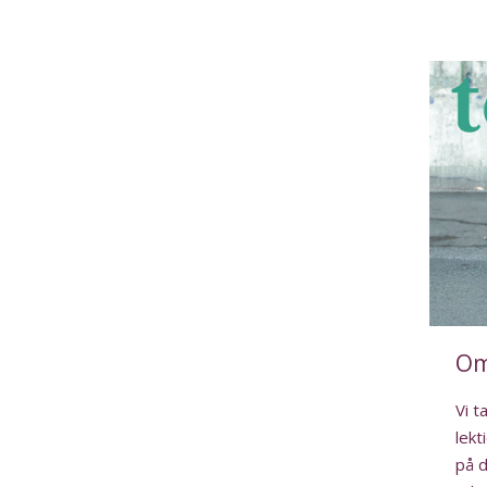
Om 
Vi t
lek
på d