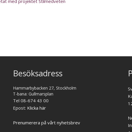
etat med projektet Stilmedveten
Besöksadress
P
Hammarbybacken 27, Stockholm
S
T-bana: Gullmarsplan
K
Tel 08-674 43 00
1
Epost:
Klicka här
Ne
Prenumerera på vårt nyhetsbrev
In