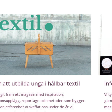
att utbilda unga i hållbar textil
In
agit fram ett magasin med inspiration,
Vi t
tionsupplägg, reportage och metoder som bygger
gärn
en erfarenhet vi skaffat oss under de år vi
mass