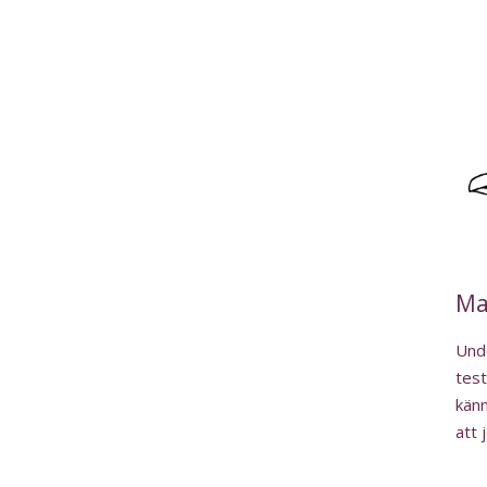
Ma
Unde
test
känn
att 