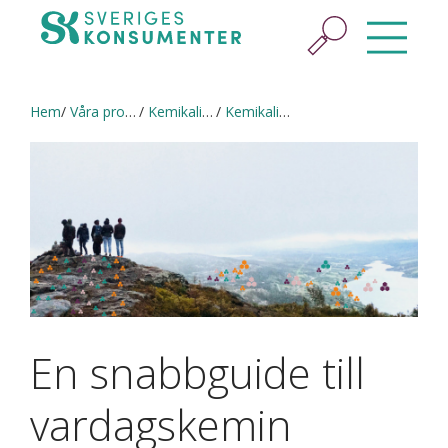
Hem
Våra projekt
Kemikalieappen
Kemikalier i vardagen
En snabbguide till
vardagskemin