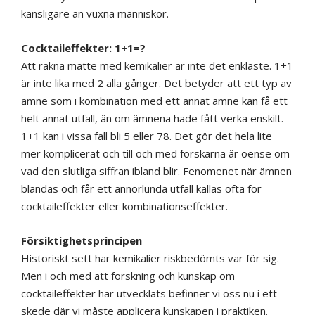
känsligare än vuxna människor.
Cocktaileffekter: 1+1=?
Att räkna matte med kemikalier är inte det enklaste. 1+1
är inte lika med 2 alla gånger. Det betyder att ett typ av
ämne som i kombination med ett annat ämne kan få ett
helt annat utfall, än om ämnena hade fått verka enskilt.
1+1 kan i vissa fall bli 5 eller 78. Det gör det hela lite
mer komplicerat och till och med forskarna är oense om
vad den slutliga siffran ibland blir. Fenomenet när ämnen
blandas och får ett annorlunda utfall kallas ofta för
cocktaileffekter eller kombinationseffekter.
Försiktighetsprincipen
Historiskt sett har kemikalier riskbedömts var för sig.
Men i och med att forskning och kunskap om
cocktaileffekter har utvecklats befinner vi oss nu i ett
skede där vi måste applicera kunskapen i praktiken.