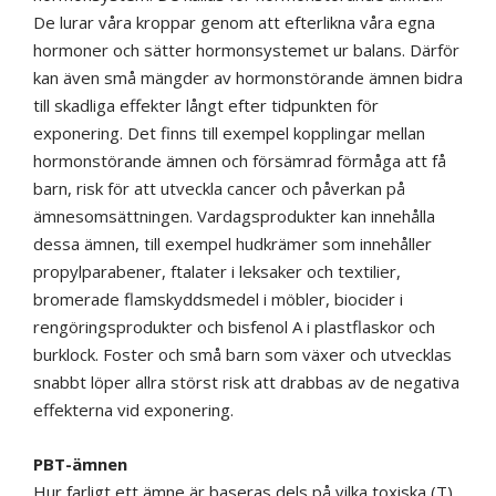
De lurar våra kroppar genom att efterlikna våra egna
hormoner och sätter hormonsystemet ur balans. Därför
kan även små mängder av hormonstörande ämnen bidra
till skadliga effekter långt efter tidpunkten för
exponering. Det finns till exempel kopplingar mellan
hormonstörande ämnen och försämrad förmåga att få
barn, risk för att utveckla cancer och påverkan på
ämnesomsättningen. Vardagsprodukter kan innehålla
dessa ämnen, till exempel hudkrämer som innehåller
propylparabener, ftalater i leksaker och textilier,
bromerade flamskyddsmedel i möbler, biocider i
rengöringsprodukter och bisfenol A i plastflaskor och
burklock. Foster och små barn som växer och utvecklas
snabbt löper allra störst risk att drabbas av de negativa
effekterna vid exponering.
PBT-ämnen
Hur farligt ett ämne är baseras dels på vilka toxiska (T)