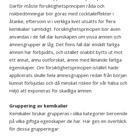
Därför måste försiktighetsprincipen råda och
riskbedömningar bör göras med cocktaileffekter i
åtanke, eftersom vi i verkliga livet utsätts för flera
kemikalier samtidigt. Försiktighetsprincipen bör även
användas i de fall där kunskapen om vissa ämnen och
ämnesgrupper är låg. Det finns fall där enskilt farliga
ämnen har förbjudits, och istället snabbt bytts ut mot
ett annat, ännu outforskat, ämne med liknande farliga
egenskaper. Om försiktighetsprincipen istället hade
applicerats skulle hela ämnesgruppen redan från början
kunnat förbjudas och då minskat risken för vår hälsa och
miljö att exponeras för skadliga ämnen.
Gruppering av kemikalier
Kemikalier brukar grupperas i olika kategorier beroende
på vilka giftiga egenskaper de har. Här ges en överblick
för dessa grupperingar: