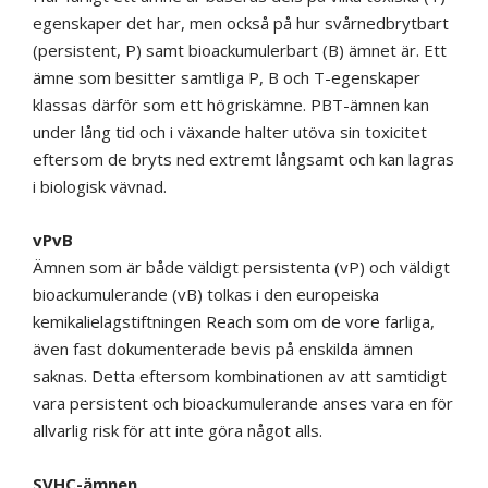
egenskaper det har, men också på hur svårnedbrytbart
(persistent, P) samt bioackumulerbart (B) ämnet är. Ett
ämne som besitter samtliga P, B och T-egenskaper
klassas därför som ett högriskämne. PBT-ämnen kan
under lång tid och i växande halter utöva sin toxicitet
eftersom de bryts ned extremt långsamt och kan lagras
i biologisk vävnad.
vPvB
Ämnen som är både väldigt persistenta (vP) och väldigt
bioackumulerande (vB) tolkas i den europeiska
kemikalielagstiftningen Reach som om de vore farliga,
även fast dokumenterade bevis på enskilda ämnen
saknas. Detta eftersom kombinationen av att samtidigt
vara persistent och bioackumulerande anses vara en för
allvarlig risk för att inte göra något alls.
SVHC-ämnen