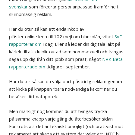
svenskar
som föredrar personanpassad framför helt
slumpmässig reklam.
Har
du otur så kan ett enda inköp av
plåster
online leda
till 102 mejl om blancolån, vilket
SvD
rapporterar om
i dag. Eller så leder din
digitala
jakt på
kärlek till att du blir outad som homosexuell och tvingas
säga upp dig från ditt jobb som präst, något
NRK Beta
rapporterade om
tidigare i september.
Har du tur så kan du välja bort påstridig reklam genom
att klicka på knappen “bara nödvändiga kakor” när du
besöker ditt nätapotek.
Men märkligt nog kommer du att tvingas trycka
på samma knapp varje gång du återbesöker sidan.
För trots att det är tekniskt omöjligt (och orättvist mot
reklamare) att skapa ett system där valet att INTE bli