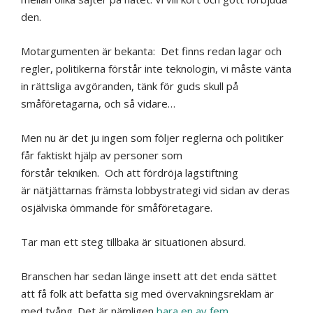
den.
Motargumenten är bekanta: Det finns redan lagar och
regler, politikerna förstår inte teknologin, vi måste vänta
in rättsliga avgöranden, tänk för guds skull på
småföretagarna,
och så vidare…
Men
nu är det ju ingen som
följer reglerna och politiker
får faktiskt hjälp av personer som
förstår
tekniken.
Och att fördröja lagstiftning
är nätjättarnas främsta lobbystrategi vid sidan av deras
osjälviska ömmande för småföretagare.
Tar man ett steg tillbaka är situationen absurd.
Branschen har sedan länge insett att det enda sättet
att få folk att befatta sig med övervakningsreklam är
med tvång. Det är nämligen
bara en av fem