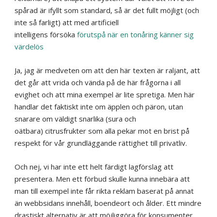
spårad är ifyllt som standard, så är det fullt möjligt (och
inte så farligt) att med artificiell
intelligens försöka
förutspå när en tonåring känner sig
värdelös
Ja, jag är medveten om att den här texten är raljant, att
det går att vrida och vända på de här frågorna i all
evighet och att mina exempel är lite spretiga. Men här
handlar det faktiskt inte om äpplen och päron, utan
snarare om väldigt snarlika (sura och
oätbara) citrusfrukter som alla pekar mot en brist på
respekt för vår grundläggande rättighet till privatliv.
Och nej, vi har inte ett helt färdigt lagförslag att
presentera. Men ett förbud skulle kunna innebära att
man till exempel inte får rikta reklam baserat på annat
än webbsidans innehåll, boendeort och ålder. Ett mindre
drastiskt alternativ är att möjliggöra för konsumenter