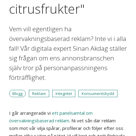
citrusfrukter"
Vem vill egentligen ha
övervakningsbaserad reklam? Inte vi i alla
fall! Vår digitala expert Sinan Akdag ställer
sig frågan om ens annonsbranschen
själv tror på personanpassningens
förträfflighet.
Blogg
Reklam
Integritet
Konsumentskydd
I går arrangerade vi
ett panelsamtal om
övervakningsbaserad reklam
. Ni vet sån där reklam
som mot vår vilja spårar, profilerar och följer efter oss
mellan olika sajter
på nätet.
Vi vill kort och gott förbjuda