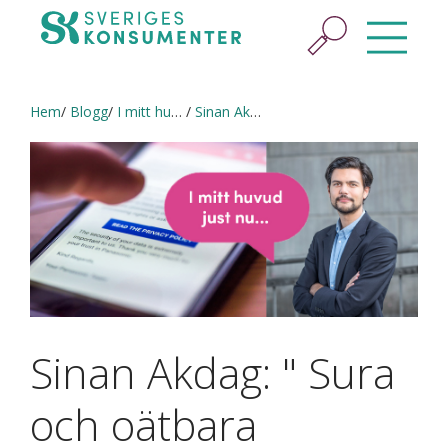
Hem
Blogg
I mitt huvud just nu…
Sinan Akdag: " Sura och oätbara citrusfrukter"
Sinan Akdag: " Sura
och oätbara