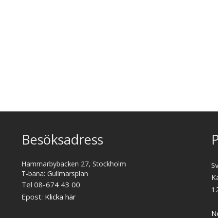
Besöksadress
P
Hammarbybacken 27, Stockholm
S
T-bana: Gullmarsplan
K
Tel 08-674 43 00
1
Epost:
Klicka här
Ne