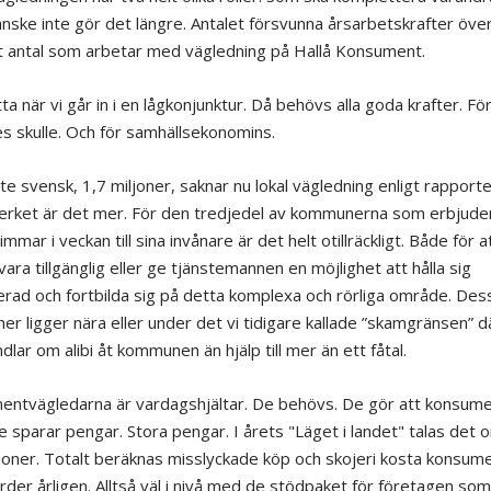
anske inte gör det längre. Antalet försvunna årsarbetskrafter över
t antal som arbetar med vägledning på Hallå Konsument.
a när vi går in i en lågkonjunktur. Då behövs alla goda krafter. Fö
es skulle. Och för samhällsekonomins.
te svensk, 1,7 miljoner, saknar nu lokal vägledning enligt rapporte
verket är det mer. För den tredjedel av kommunerna som erbjuder
timmar i veckan till sina invånare är det helt otillräckligt. Både för 
ara tillgänglig eller ge tjänstemannen en möjlighet att hålla sig
rad och fortbilda sig på detta komplexa och rörliga område. Des
r ligger nära eller under det vi tidigare kallade ”skamgränsen” d
lar om alibi åt kommunen än hjälp till mer än ett fåtal.
ntvägledarna är vardagshjältar. De behövs. De gör att konsume
e sparar pengar. Stora pengar. I årets "Läget i landet" talas det 
joner. Totalt beräknas misslyckade köp och skojeri kosta konsum
arder årligen. Alltså väl i nivå med de stödpaket för företagen som