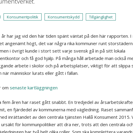
umentverket.
Konsumentpolitik
Konsumentskydd
Tillgänglighet
io år har jag vid den här tiden spänt väntat på den här rapporten. 
det angenämt högt, det var några rika kommuner runt storstäder
en i övrigt kunde i stort sett varje svensk gå in på sitt lokala
ntkontor och få god hjälp. På många håll arbetade man också m
gande arbete i skolor och på arbetsplatser, viktigt för att slippa
när människor lurats eller gått i fällan.
r om
senaste kartläggningen
a fem åren har raset gått snabbt. En tredjedel av årsarbetskrafte
nit, en fjärdedel av kommunerna med vägledning. Raset sammanfa
med inrättandet av den centrala tjänsten Hallå Konsument 2015. V
n ursäkt för kommunpolitiker att dra ner, trots att den centrala oc
vägledningen har två helt olika roller. Som ska komplettera varand