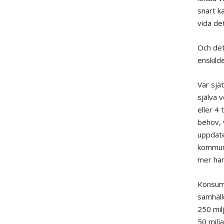
snart k
vida de
Och dett
enskild
Var sjät
själva 
eller 4 
behov, v
uppdate
kommune
mer hand
Konsume
samhäll
250 mil
50 milj