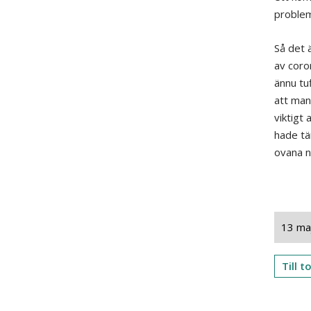
problem
Så det 
av coro
ännu tuf
att man
viktigt
hade tä
ovana n
13 ma
Till 