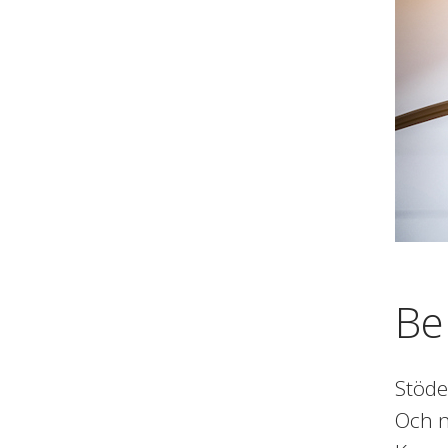
Be
Stöde
Och n