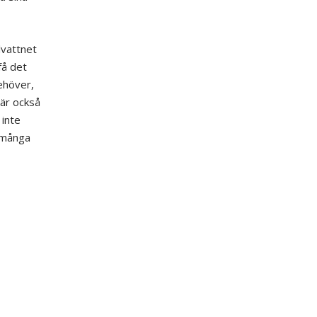
lvattnet
få det
behöver,
 är också
 inte
m många