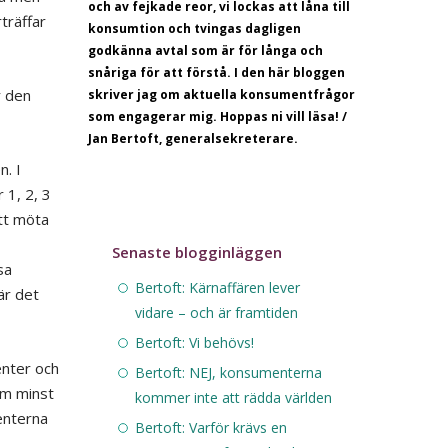
och av fejkade reor, vi lockas att låna till
träffar
konsumtion och tvingas dagligen
godkänna avtal som är för långa och
snåriga för att förstå.
I den här bloggen
r den
skriver jag om aktuella konsumentfrågor
som engagerar mig. Hoppas ni vill läsa! /
Jan Bertoft, generalsekreterare.
n. I
 1, 2, 3
att möta
Senaste blogginläggen
sa
Bertoft: Kärnaffären lever
är det
vidare – och är framtiden
Bertoft: Vi behövs!
nter och
Bertoft: NEJ, konsumenterna
om minst
kommer inte att rädda världen
enterna
Bertoft: Varför krävs en