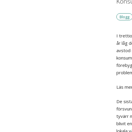
Kons
Blogg
I trett
år låg 
avstod m
konsume
förebyg
problem 
Läs me
De sist
försvun
tyvärr 
blivit e
lokala 