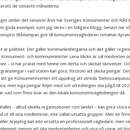
erats de senaste månaderna.
ger under det senaste året har Sveriges Konsumenter och Råd 
fram goda exempel, som jag skrev i en tidigare blogg. Senast när vå
tionspris Blåslampan gick till konsumentvägledaren Ismahan Ayranc
t är politiskt. Det gäller kommunledningarna och det gäller reger
. Konsument- och kommunminister Lena Micko är väl medveten 
en – vi har pratat med henne om detta och skickat skrivelser. Oc
egränsningar i vad staten kan göra, förutom att skicka pengar. De
r att ge Konsumentverket ett uppdrag att utreda ”behovsanpassa
bra, men inga pengar följer med och utredningen ska pågå till 202
är vad som finns kvar av den lokala konsumentvägledningen då.
hället – alltså ideella organisationer runt landet – kan göra stora 
 nå ut till sina medlemmar, inte sällan utsatta grupper. Men en för
a eller Arjeplog kan inte ersätta en professionell vägledare, men vä
plement genom att öka medvetenheten och visa på vägar att lös