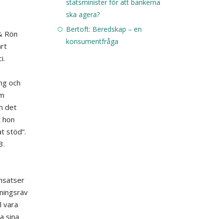
statsminister för att bankerna
ska agera?
Bertoft: Beredskap – en
& Rön
konsumentfråga
rt
i.
ing och
om
h det
t hon
t stöd”.
3.
insatser
eningsräv
l vara
a sina