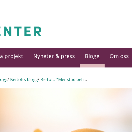
a projekt
Nyheter & press
Blogg
Om oss
logg
Bertofts blogg
Bertoft: "Mer stöd behövs under svåra tider"