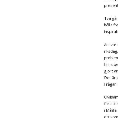
present
Två gån
hållit 
inspira
Ansvare
riksdag
problem
finns b
gjort ä
Det är 
Frågan 
Civilsam
för att
i Målill
ett kom