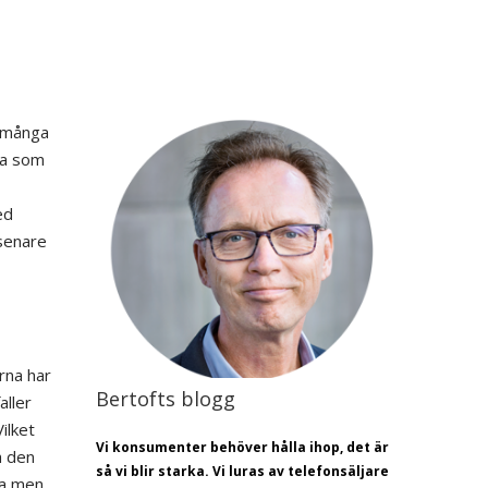
I många
na som
ed
 senare
rna har
Bertofts blogg
ller
ilket
Vi konsumenter behöver hålla ihop, det är
h den
så vi blir starka. Vi luras av telefonsäljare
ra men