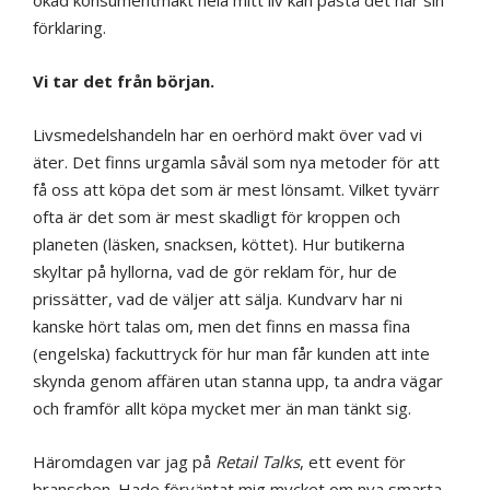
ökad konsumentmakt hela mitt liv kan påstå det har sin
förklaring.
Vi tar det från början.
Livsmedelshandeln har en oerhörd makt över vad vi
äter. Det finns urgamla såväl som nya metoder för att
få oss att köpa det som är mest lönsamt. Vilket tyvärr
ofta är det som är mest skadligt för kroppen och
planeten (läsken, snacksen, köttet). Hur butikerna
skyltar på hyllorna, vad de gör reklam för, hur de
prissätter, vad de väljer att sälja. Kundvarv har ni
kanske hört talas om, men det finns en massa fina
(engelska) fackuttryck för hur man får kunden att inte
skynda genom affären utan stanna upp, ta andra vägar
och framför allt köpa mycket mer än man tänkt sig.
Häromdagen var jag på
Retail Talks
, ett event för
branschen. Hade förväntat mig mycket om nya smarta