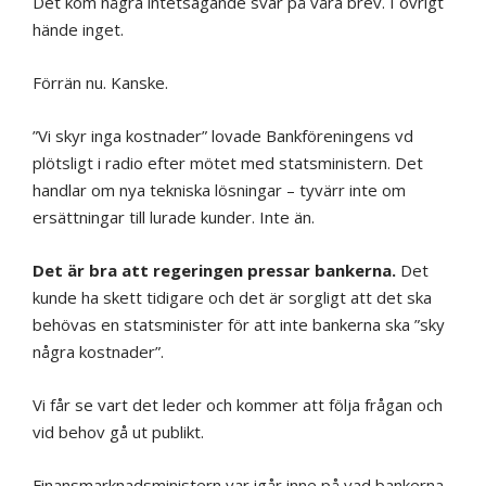
Det kom några intetsägande svar på våra brev. I övrigt
hände inget.
Förrän nu. Kanske.
”Vi skyr inga kostnader” lovade Bankföreningens vd
plötsligt i radio efter mötet med statsministern. Det
handlar om nya tekniska lösningar – tyvärr inte om
ersättningar till lurade kunder. Inte än.
Det är bra att regeringen pressar bankerna.
Det
kunde ha skett tidigare och det är sorgligt att det ska
behövas en statsminister för att inte bankerna ska ”sky
några kostnader”.
Vi får se vart det leder och kommer att följa frågan och
vid behov gå ut publikt.
Finansmarknadsministern var igår inne på vad bankerna