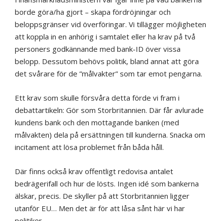
borde göra/ha gjort – skapa fördröjningar och
beloppsgränser vid överföringar. Vi tillägger möjligheten
att koppla in en anhörig i samtalet eller ha krav på två
personers godkännande med bank-ID över vissa
belopp. Dessutom behövs politik, bland annat att göra
det svårare för de ”målvakter” som tar emot pengarna.
Ett krav som skulle försvåra detta förde vi fram i
debattartikeln: Gör som Storbritannien. Där får avlurade
kundens bank och den mottagande banken (med
målvakten) dela på ersättningen till kunderna. Snacka om
incitament att lösa problemet från båda håll.
Där finns också krav offentligt redovisa antalet
bedrägerifall och hur de lösts. Ingen idé som bankerna
älskar, precis. De skyller på att Storbritannien ligger
utanför EU… Men det är för att låsa sånt här vi har
politiker.