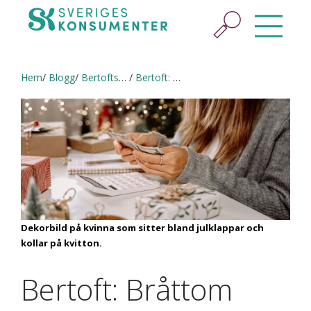
Hem
Blogg
Bertofts blogg
Bertoft: Bråttom med krafttag mot skuldfällan
Dekorbild på kvinna som sitter bland julklappar och
kollar på kvitton.
Bertoft: Bråttom