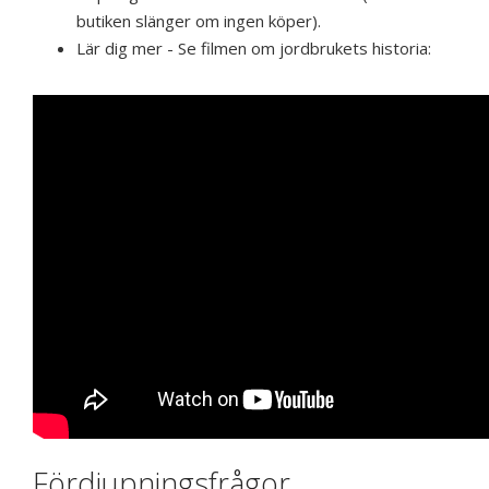
butiken slänger om ingen köper).
Lär dig mer - Se filmen om jordbrukets historia:
Fördjupningsfrågor