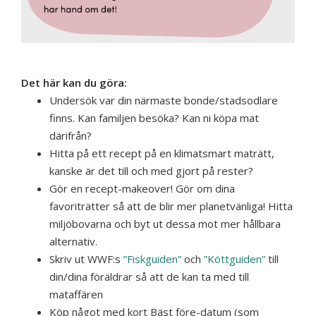
Det här kan du göra:
Undersök var din närmaste bonde/stadsodlare
finns. Kan familjen besöka? Kan ni köpa mat
därifrån?
Hitta på ett recept på en klimatsmart maträtt,
kanske är det till och med gjort på rester?
Gör en recept-makeover! Gör om dina
favoriträtter så att de blir mer planetvänliga! Hitta
miljöbovarna och byt ut dessa mot mer hållbara
alternativ.
Skriv ut WWF:s
”Fiskguiden”
och
”Köttguiden”
till
din/dina föräldrar så att de kan ta med till
mataffären
Köp något med kort Bäst före-datum (som