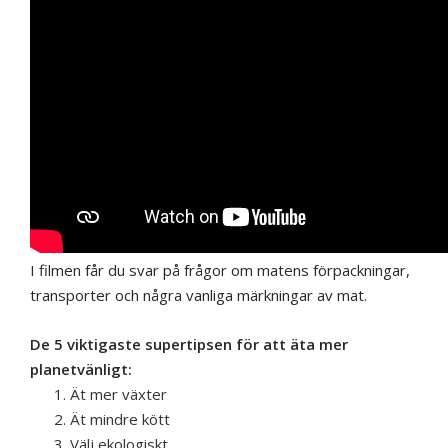
I filmen får du svar på frågor om matens förpackningar,
transporter och några vanliga märkningar av mat.
De 5 viktigaste supertipsen för att äta mer
planetvänligt:
Ät mer växter
Ät mindre kött
Välj ekologiskt