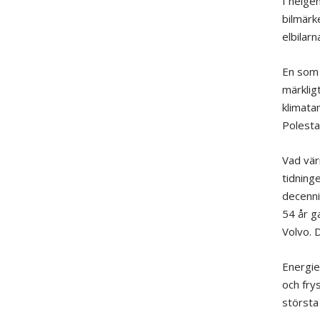
I helge
bilmärk
elbilarn
En som 
märklig
klimata
Polesta
Vad vär
tidninge
decenni
54 år g
Volvo. 
Energief
och fry
största