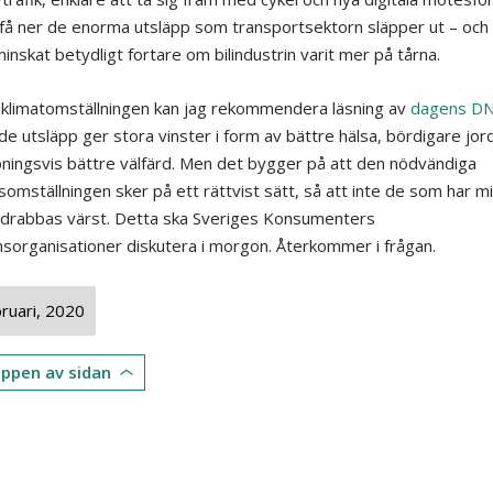
 få ner de enorma utsläpp som transportsektorn släpper ut – oc
inskat betydligt fortare om bilindustrin varit mer på tårna.
klimatomställningen kan jag rekommendera läsning av
dagens DN
e utsläpp ger stora vinster i form av bättre hälsa, bördigare jor
ningsvis bättre välfärd. Men det bygger på att den nödvändiga
somställningen sker på ett rättvist sätt, så att inte de som har m
drabbas värst. Detta ska Sveriges Konsumenters
organisationer diskutera i morgon. Återkommer i frågan.
ruari, 2020
toppen av sidan