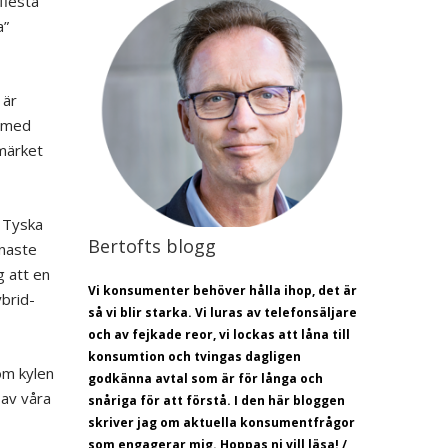
flesta
a”
 är
t med
rmärket
. Tyska
Bertofts blogg
enaste
g att en
Vi konsumenter behöver hålla ihop, det är
brid-
så vi blir starka. Vi luras av telefonsäljare
och av fejkade reor, vi lockas att låna till
konsumtion och tvingas dagligen
som kylen
godkänna avtal som är för långa och
 av våra
snåriga för att förstå.
I den här bloggen
skriver jag om aktuella konsumentfrågor
som engagerar mig. Hoppas ni vill läsa! /