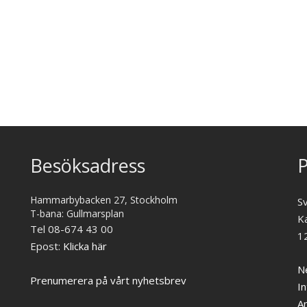
Besöksadress
P
Hammarbybacken 27, Stockholm
S
T-bana: Gullmarsplan
K
Tel 08-674 43 00
1
Epost:
Klicka här
Ne
Prenumerera på vårt nyhetsbrev
In
A