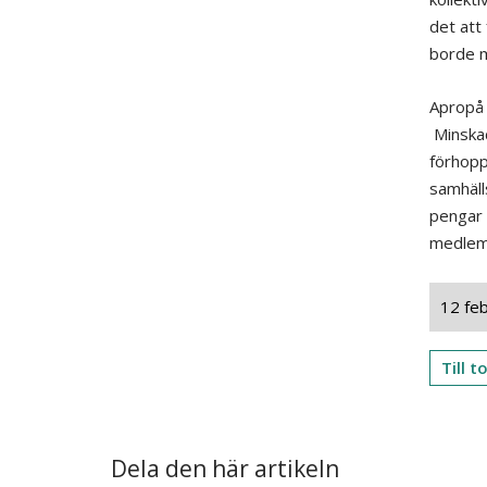
det att
borde m
Apropå 
Minskad
förhopp
samhäll
pengar 
medlems
12 feb
Till 
Dela den här artikeln