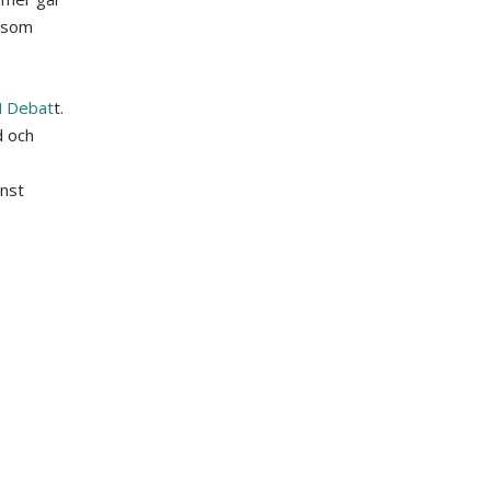
h som
 Debat
t.
d och
inst