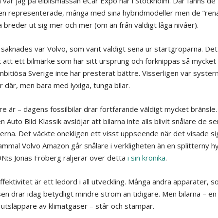
n var jag på elbilsmässan eCar Expo här i Stockholm. Där fanns de 
en representerade, många med sina hybridmodeller men de ”ren
a breder ut sig mer och mer (om än från väldigt låga nivåer).
saknades var Volvo, som varit väldigt sena ur startgroparna. Det
t att ett bilmärke som har sitt ursprung och förknippas så mycke
mbitiösa Sverige inte har presterat bättre. Visserligen var syste
r där, men bara med lyxiga, tunga bilar.
re är – dagens fossilbilar drar fortfarande väldigt mycket bränsle
n Auto Bild Klassik avslöjar att bilarna inte alls blivit snålare de s
erna. Det väckte onekligen ett visst uppseende när det visade si
ammal Volvo Amazon går snålare i verkligheten än en splitterny hy
DN:s Jonas Fröberg raljerar över detta
i sin krönika
.
fektivitet är ett ledord i all utveckling. Många andra apparater, 
sen drar idag betydligt mindre ström än tidigare. Men bilarna – en
 utsläppare av klimatgaser – står och stampar.