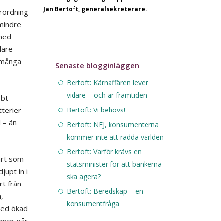
Jan Bertoft, generalsekreterare.
rordning
 mindre
 med
dare
å många
Senaste blogginläggen
Bertoft: Kärnaffären lever
vidare – och är framtiden
bbt
Bertoft: Vi behövs!
terier
 – än
Bertoft: NEJ, konsumenterna
kommer inte att rädda världen
Bertoft: Varför krävs en
art som
statsminister för att bankerna
jupt in i
ska agera?
rt från
Bertoft: Beredskap – en
,
konsumentfråga
med ökad
ormer går