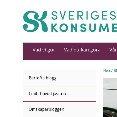
Vad vi gör
Vad du kan göra
Vår
Hem
B
Bertofts blogg
I mitt huvud just nu…
Omskaparbloggen