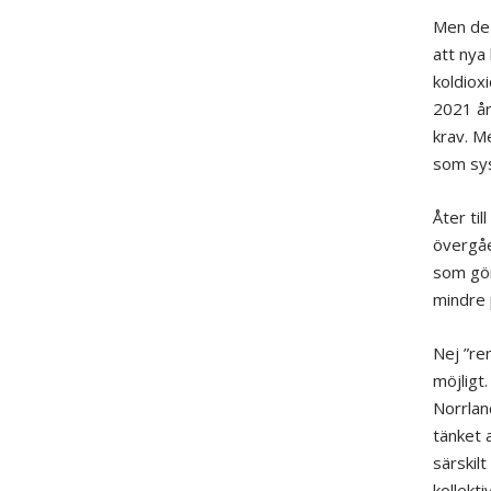
Men de 
att nya
koldiox
2021 år
krav. M
som sys
Åter ti
övergåe
som gör
mindre 
Nej ”re
möjligt.
Norrlan
tänket a
särskil
kollekt