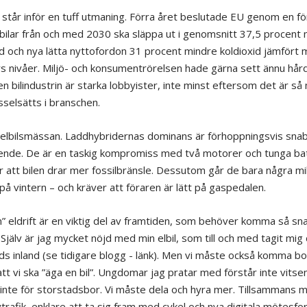
står inför en tuff utmaning. Förra året beslutade EU genom en fö
 bilar från och med 2030 ska släppa ut i genomsnitt 37,5 procent
id och nya lätta nyttofordon 31 procent mindre koldioxid jämfört
s nivåer. Miljö- och konsumentrörelsen hade gärna sett ännu hår
en bilindustrin är starka lobbyister, inte minst eftersom det är s
selsätts i branschen.
ll elbilsmässan. Laddhybridernas dominans är förhoppningsvis sna
nde. De är en taskig kompromiss med två motorer och tunga bat
 att bilen drar mer fossilbränsle. Dessutom går de bara några mil
på vintern – och kräver att föraren är lätt på gaspedalen.
n” eldrift är en viktig del av framtiden, som behöver komma så sn
 Själv är jag mycket nöjd med min elbil, som till och med tagit mig d
ds inland (se tidigare blogg - länk). Men vi måste också komma bo
tt vi ska ”äga en bil”. Ungdomar jag pratar med förstår inte vitsen
t inte för storstadsbor. Vi måste dela och hyra mer. Tillsammans 
ivtrafik, enklare att ta sig fram med cykel och nya digitala mötesf