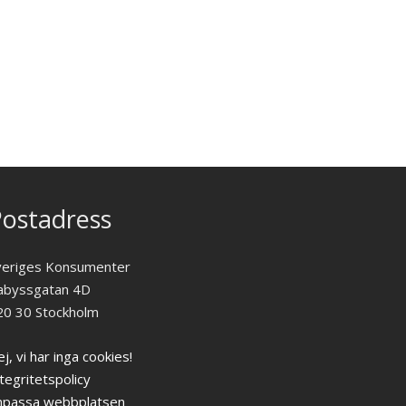
ostadress
veriges Konsumenter
abyssgatan 4D
20 30 Stockholm
j, vi har inga cookies!
tegritetspolicy
npassa webbplatsen