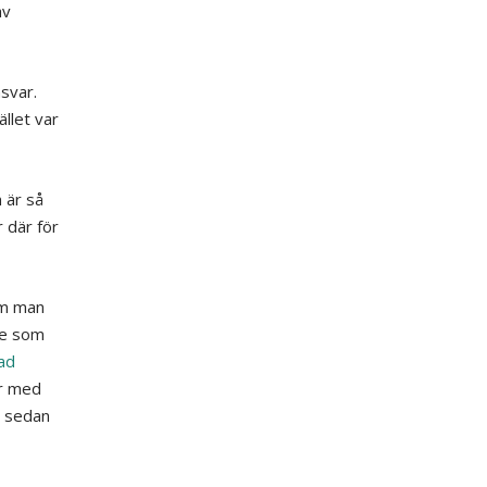
av
svar.
llet var
 är så
 där för
om man
ne som
ad
r med
t sedan