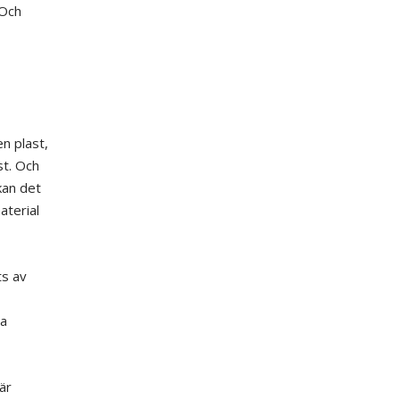
 Och
n plast,
st. Och
kan det
aterial
ts av
na
är