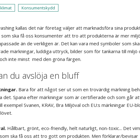
 klimat
Konsumentskydd
shing kallas det när företag väljer att marknadsföra sina produk
t som ska få oss konsumenter att tro att produkterna är mer milj
npassade än de verkligen är. Det kan vara med symboler som ska 
rade märkningar, luddiga uttryck, bilder som för tankarna till miljö 
 och inte minst med den gröna färgen.
an du avslöja en bluff
kningar.
Bara för att något ser ut som en trovärdig märkning be
ra det. Spana efter märkningar som är certifierade och som går att
ill exempel Svanen, KRAV, Bra Miljöval och EU:s märkningar EU-
lövet.
al.
Hållbart, grönt, eco-friendly, helt naturligt, non-toxic... Det vim
 som ska få oss att tro gott om produkten. Men förklarar/bevisar