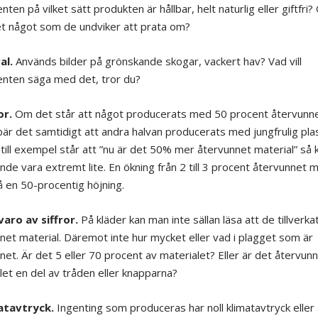
ten på vilket sätt produkten är hållbar, helt naturlig eller giftfri?
et något som de undviker att prata om?
al.
Används bilder på grönskande skogar, vackert hav? Vad vill
nten säga med det, tror du?
or.
Om det står att något producerats med 50 procent återvunne
bär det samtidigt att andra halvan producerats med jungfrulig pla
till exempel står att ”nu är det 50% mer återvunnet material” så 
nde vara extremt lite. En ökning från 2 till 3 procent återvunnet m
å en 50-procentig höjning.
varo av siffror.
På kläder kan man inte sällan läsa att de tillverka
net material. Däremot inte hur mycket eller vad i plagget som är
net. Är det 5 eller 70 procent av materialet? Eller är det återvun
let en del av tråden eller knapparna?
atavtryck.
Ingenting som produceras har noll klimatavtryck eller 