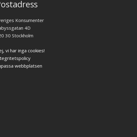
ostadress
veriges Konsumenter
abyssgatan 4D
20 30 Stockholm
j, vi har inga cookies!
tegritetspolicy
npassa webbplatsen