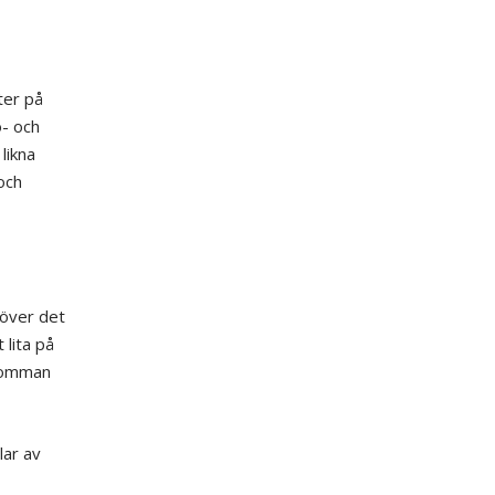
ter på
ö- och
likna
och
höver det
 lita på
blomman
lar av