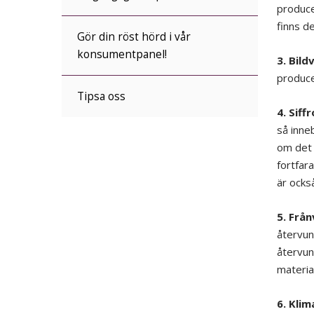
producen
finns d
Gör din röst hörd i vår
konsumentpanel!
3. Bildv
produce
Tipsa oss
4. Siffr
så inne
om det 
fortfara
är ocks
5. Från
återvun
återvun
materia
6. Klim