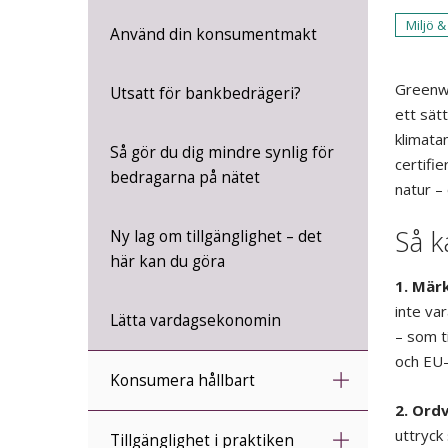
Miljö &
Använd din konsumentmakt
Greenwa
Utsatt för bankbedrägeri?
ett sät
klimata
Så gör du dig mindre synlig för
certifie
bedragarna på nätet
natur –
Så k
Ny lag om tillgänglighet – det
här kan du göra
1. Mär
inte va
Lätta vardagsekonomin
– som t
och EU-
Konsumera hållbart
2. Ordv
uttryck
Tillgänglighet i praktiken