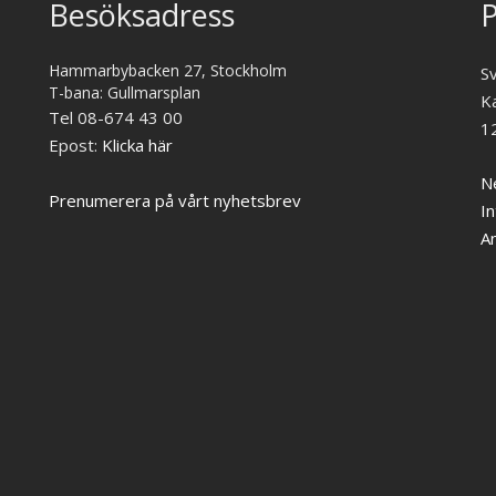
Besöksadress
P
Hammarbybacken 27, Stockholm
S
T-bana: Gullmarsplan
K
Tel 08-674 43 00
1
Epost:
Klicka här
Ne
Prenumerera på vårt nyhetsbrev
In
A