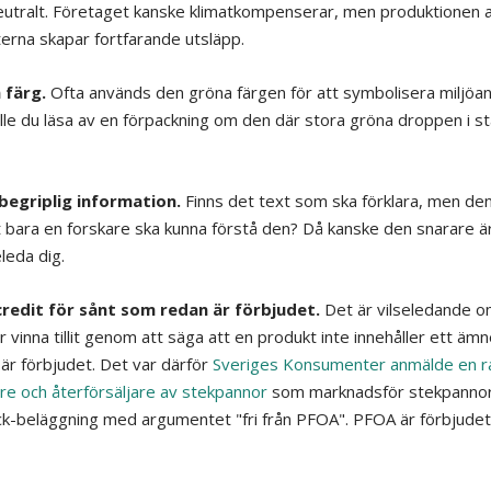
eutralt. Företaget kanske klimatkompenserar, men produktionen 
erna skapar fortfarande utsläpp.
 färg.
Ofta används den gröna färgen för att symbolisera miljöan
lle du läsa av en förpackning om den där stora gröna droppen i stä
begriplig information.
Finns det text som ska förklara, men den
t bara en forskare ska kunna förstå den? Då kanske den snarare är
eleda dig.
credit för sånt som redan är förbjudet.
Det är vilseledande 
r vinna tillit genom att säga att en produkt inte innehåller ett äm
 är förbjudet. Det var därför
Sveriges Konsumenter anmälde en r
kare och återförsäljare av stekpannor
som marknadsför stekpanno
ck-beläggning med argumentet "fri från PFOA". PFOA är förbjude