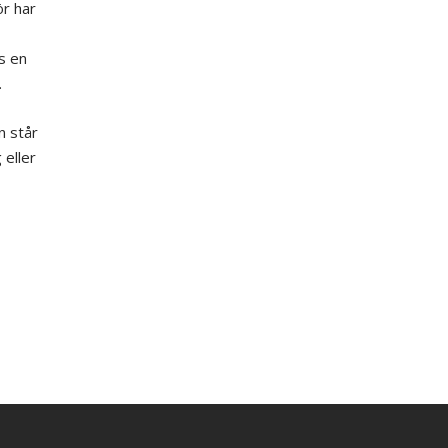
r har
s en
.
n står
 eller