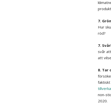
klimatn
produkt
7. Grön
Hur sku
röd?
7. Svår
svår at
att vils
8. Tar 
försöke
faktiskt
tillver
non-sti
2020.