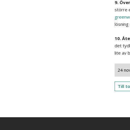
9. Öve
större 
greenw
lösning 
10. Åte
det tyd
lite av 
24 no
Till 